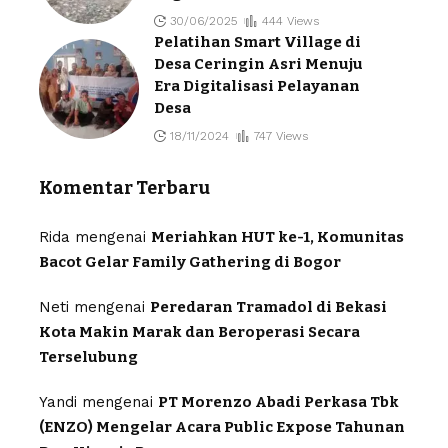
30/06/2025
444 Views
Pelatihan Smart Village di
Desa Ceringin Asri Menuju
Era Digitalisasi Pelayanan
Desa
18/11/2024
747 Views
Komentar Terbaru
Rida
mengenai
Meriahkan HUT ke-1, Komunitas
Bacot Gelar Family Gathering di Bogor
Neti
mengenai
Peredaran Tramadol di Bekasi
Kota Makin Marak dan Beroperasi Secara
Terselubung
Yandi
mengenai
PT Morenzo Abadi Perkasa Tbk
(ENZO) Mengelar Acara Public Expose Tahunan