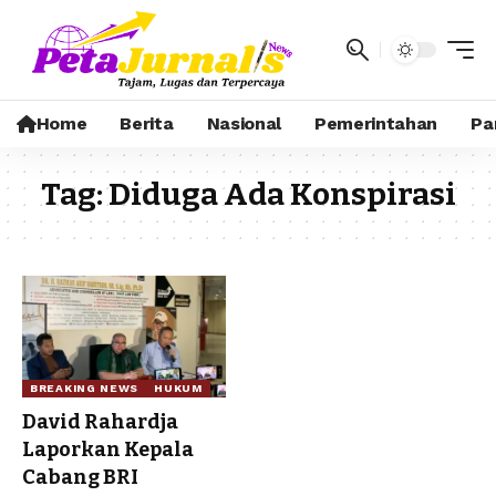
Home
Berita
Nasional
Pemerintahan
Pa
Tag:
Diduga Ada Konspirasi
BREAKING NEWS
HUKUM
David Rahardja
Laporkan Kepala
Cabang BRI