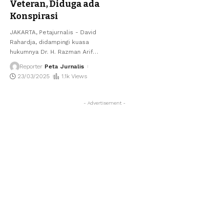
Veteran, Diduga ada
Konspirasi
JAKARTA, Petajurnalis - David
Rahardja, didampingi kuasa
hukumnya Dr. H. Razman Arif
…
Reporter
Peta Jurnalis
23/03/2025
1.1k Views
- Advertisement -