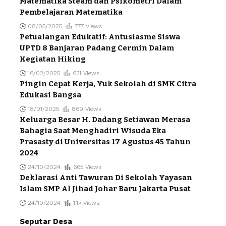
Matematika Steam dan Psikometri Dalam
Pembelajaran Matematika
08/05/2025
777 Views
Petualangan Edukatif: Antusiasme Siswa
UPTD 8 Banjaran Padang Cermin Dalam
Kegiatan Hiking
16/02/2025
631 Views
Pingin Cepat Kerja, Yuk Sekolah di SMK Citra
Edukasi Bangsa
18/01/2025
869 Views
Keluarga Besar H. Dadang Setiawan Merasa
Bahagia Saat Menghadiri Wisuda Eka
Prasasty di Universitas 17 Agustus 45 Tahun
2024
24/10/2024
665 Views
Deklarasi Anti Tawuran Di Sekolah Yayasan
Islam SMP Al Jihad Johar Baru Jakarta Pusat
24/10/2024
1.1k Views
Seputar Desa