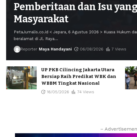
Pemberitaan dan Isu yan
Masyarakat
PetaJurnalis.co.id < Jepara, 6 Agustus 2026 > Kuasa Hukum da
beralamat di Jl. Raya
…
Reporter
Maya Handayani
06/08/2026
7 Views
UP PKB Cilincing Jakarta Utara
Bersiap Raih Predikat WBK dan
WBBM Tingkat Nasional
16/05/2026
74 Views
– Advertisemen