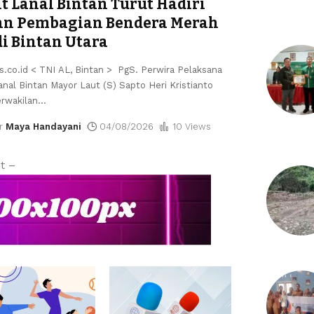
it Lanal Bintan Turut Hadiri
an Pembagian Bendera Merah
di Bintan Utara
s.co.id < TNI AL, Bintan > PgS. Perwira Pelaksana
anal Bintan Mayor Laut (S) Sapto Heri Kristianto
rwakilan
…
r
Maya Handayani
04/08/2026
10 Views
t –