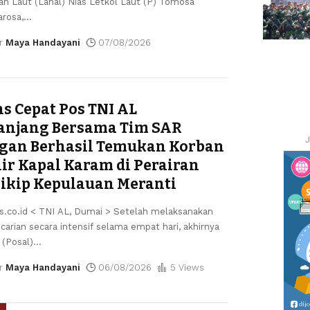
an Laut (Lanal) Nias Letkol Laut (P) Tomosa
arosa,
…
r
Maya Handayani
07/08/2026
s Cepat Pos TNI AL
anjang Bersama Tim SAR
J
gan Berhasil Temukan Korban
ir Kapal Karam di Perairan
kip Kepulauan Meranti
is.co.id < TNI AL, Dumai > Setelah melaksanakan
carian secara intensif selama empat hari, akhirnya
 (Posal)
…
r
Maya Handayani
06/08/2026
5 Views
L