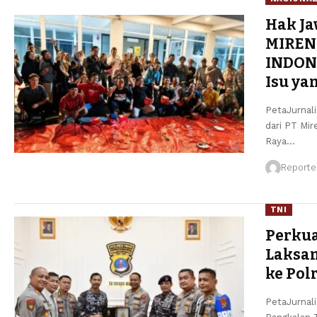
Hak Ja
MIREN
INDONE
Isu ya
PetaJurnal
dari PT Mir
Raya
…
Reporte
TNI
Perkua
Laksa
ke Pol
PetaJurnali