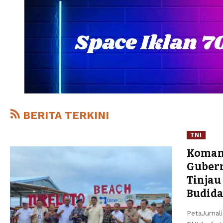
BERITA TERKINI
TNI
Koman
Gubern
Tinjau
Budida
PetaJurnali