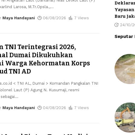
NI Angkatan Laut (Danlanal) Nias Letkol Laut (P)
Deklaras
rlind Larosa, M.Tr.Opsla.,
…
Yayasan 
Baru Jak
r
Maya Handayani
06/08/2026
7 Views
24/10/
Seputar
n TNI Terintegrasi 2026,
nal Dumai Dikukuhkan
ai Warga Kehormatan Korps
ud TNI AD
is.co.id < TNI AL, Dumai > Komandan Pangkalan TNI
olonel Laut (P) Agung N. Kusumaji, resmi
 sebagai
…
r
Maya Handayani
04/08/2026
7 Views