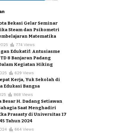
an
ta Bekasi Gelar Seminar
ika Steam dan Psikometri
embelajaran Matematika
2025
774 Views
gan Edukatif: Antusiasme
PTD 8 Banjaran Padang
Dalam Kegiatan Hiking
2025
629 Views
epat Kerja, Yuk Sekolah di
a Edukasi Bangsa
025
868 Views
 Besar H. Dadang Setiawan
Bahagia Saat Menghadiri
ka Prasasty di Universitas 17
45 Tahun 2024
2024
664 Views