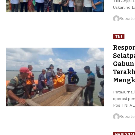
TNI Angkat
Uskarlind L
Reporte
TNI
Respon
Selatp
Gabun
Terakh
Mengki
PetaJurnal
operasi pen
Pos TNI AL
Reporte
NASIONA