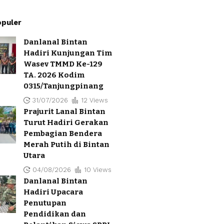
opuler
Danlanal Bintan
Hadiri Kunjungan Tim
Wasev TMMD Ke-129
TA. 2026 Kodim
aya Handayani
30/07/2026
0315/Tanjungpinang
31/07/2026
12 Views
Prajurit Lanal Bintan
Dugaan Penghalangan Jurnalis
Lang
Turut Hadiri Gerakan
di Public Expose PT ABM
4 Lan
Pembagian Bendera
Investama Tbk, Panitia EO
22/
Merah Putih di Bintan
Disorot
Utara
30/04/2026
93 Views
04/08/2026
10 Views
Danlanal Bintan
Hadiri Upacara
Penutupan
Pendidikan dan