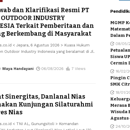
wab dan Klarifikasi Resmi PT
Pendidik
 OUTDOOR INDUSTRY
MGMP Ko
SIA Terkait Pemberitaan dan
Matemat
ng Berkembang di Masyarakat
Dalam P
08/05/
is.co.id < Jepara, 6 Agustus 2026 > Kuasa Hukum
Petualan
en Outdoor Industry Indonesia yang beralamat di Jl.
Siswa U
Cermin 
r
Maya Handayani
06/08/2026
7 Views
16/02/
Pingin C
SMK Citr
18/01/2
t Sinergitas, Danlanal Nias
Keluarga
nakan Kunjungan Silaturahmi
Merasa 
res Nias
Wisuda E
Agustus 
s.co.id < ​TNI AL, Gunungsitoli > Komandan
24/10/