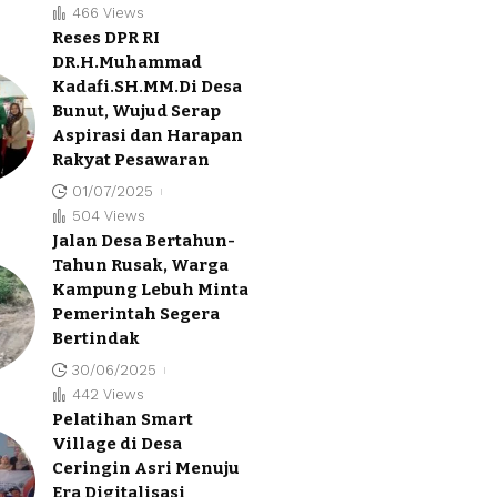
466 Views
Reses DPR RI
DR.H.Muhammad
Kadafi.SH.MM.Di Desa
Bunut, Wujud Serap
Aspirasi dan Harapan
Rakyat Pesawaran
01/07/2025
504 Views
Jalan Desa Bertahun-
Tahun Rusak, Warga
Kampung Lebuh Minta
Pemerintah Segera
Bertindak
30/06/2025
442 Views
Pelatihan Smart
Village di Desa
Ceringin Asri Menuju
Era Digitalisasi