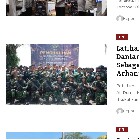
Pangkalan T
Tomosa Uska
Reporte
TNI
Latiha
Danla
Sebag
Arhan
PetaJurnal
AL Dumai K
dikukuhkan
Reporte
TNI