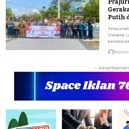
Prajur
Gerak
Putih 
PetaJurnali
(Palaksa) L
bersama pe
Reporte
– Advertisemen