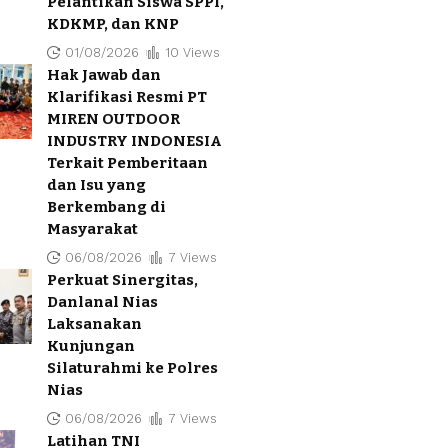
Pelantikan Siswa SPPI,
KDKMP, dan KNP
01/08/2026
10 Views
Hak Jawab dan
Klarifikasi Resmi PT
MIREN OUTDOOR
INDUSTRY INDONESIA
Terkait Pemberitaan
dan Isu yang
Berkembang di
Masyarakat
06/08/2026
7 Views
Perkuat Sinergitas,
Danlanal Nias
Laksanakan
Kunjungan
Silaturahmi ke Polres
Nias
06/08/2026
7 Views
Latihan TNI