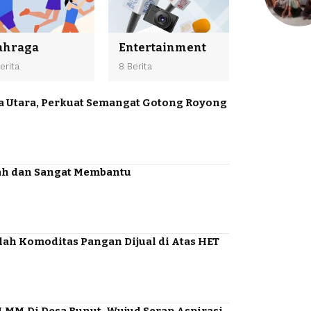
ahraga
Entertainment
erita
8 Berita
ta Utara, Perkuat Semangat Gotong Royong
ah dan Sangat Membantu
lah Komoditas Pangan Dijual di Atas HET
MM.Di Desa Bunut, Wujud Serap Aspirasi