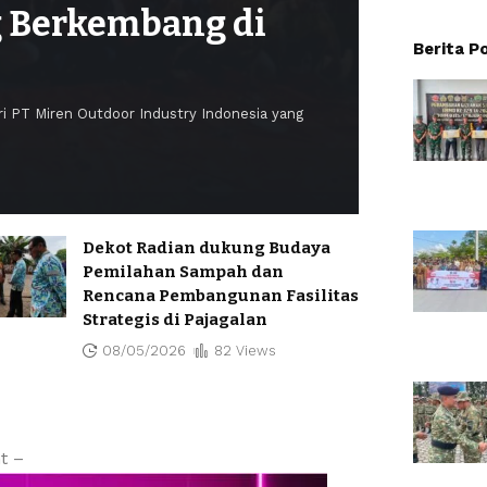
g Berkembang di
Berita P
ri PT Miren Outdoor Industry Indonesia yang
Reporter
M
Dekot Radian dukung Budaya
Pemilahan Sampah dan
Rencana Pembangunan Fasilitas
Strategis di Pajagalan
08/05/2026
82 Views
t –