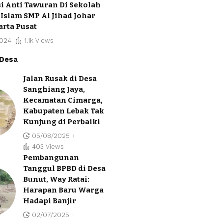
i Anti Tawuran Di Sekolah
Islam SMP Al Jihad Johar
arta Pusat
2024
1.1k Views
 Desa
Jalan Rusak di Desa
Sanghiang Jaya,
Kecamatan Cimarga,
Kabupaten Lebak Tak
Kunjung di Perbaiki
05/08/2025
403 Views
Pembangunan
Tanggul BPBD di Desa
Bunut, Way Ratai:
Harapan Baru Warga
Hadapi Banjir
02/07/2025