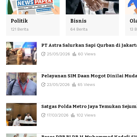
Politik
Bisnis
Ol
121 Berita
64 Berita
13 B
PT Astra Salurkan Sapi Qurban di Jakar
25/05/2026
60 Views
Pelayanan SIM Daan Mogot Dinilai Mud
23/05/2026
65 Views
Satgas Polda Metro Jaya Temukan Sejum
17/03/2026
102 Views
Reses DPR RI DR.H.Muhammad Kadafi.SH.