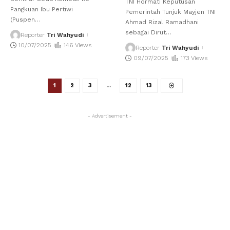
TNI Hormati Keputusan
Pangkuan Ibu Pertiwi
Pemerintah Tunjuk Mayjen TNI
(Puspen
…
Ahmad Rizal Ramadhani
sebagai Dirut
…
Reporter
Tri Wahyudi
10/07/2025
146 Views
Reporter
Tri Wahyudi
09/07/2025
173 Views
1
2
3
…
12
13
- Advertisement -