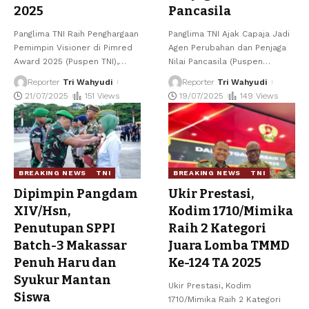
2025
Pancasila
Panglima TNI Raih Penghargaan
Panglima TNI Ajak Capaja Jadi
Pemimpin Visioner di Pimred
Agen Perubahan dan Penjaga
Award 2025 (Puspen TNI),
…
Nilai Pancasila (Puspen
…
Reporter
Tri Wahyudi
Reporter
Tri Wahyudi
21/07/2025
151 Views
19/07/2025
149 Views
BREAKING NEWS
TNI
BREAKING NEWS
TNI
Dipimpin Pangdam
Ukir Prestasi,
XIV/Hsn,
Kodim 1710/Mimika
Penutupan SPPI
Raih 2 Kategori
Batch-3 Makassar
Juara Lomba TMMD
Penuh Haru dan
Ke-124 TA 2025
Syukur Mantan
Ukir Prestasi, Kodim
Siswa
1710/Mimika Raih 2 Kategori