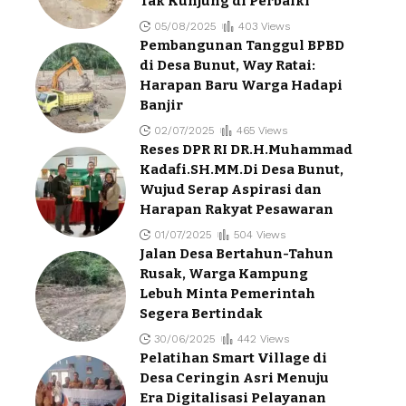
Tak Kunjung di Perbaiki
05/08/2025
403 Views
Pembangunan Tanggul BPBD
di Desa Bunut, Way Ratai:
Harapan Baru Warga Hadapi
Banjir
02/07/2025
465 Views
Reses DPR RI DR.H.Muhammad
Kadafi.SH.MM.Di Desa Bunut,
Wujud Serap Aspirasi dan
Harapan Rakyat Pesawaran
01/07/2025
504 Views
Jalan Desa Bertahun-Tahun
Rusak, Warga Kampung
Lebuh Minta Pemerintah
Segera Bertindak
30/06/2025
442 Views
Pelatihan Smart Village di
Desa Ceringin Asri Menuju
Era Digitalisasi Pelayanan