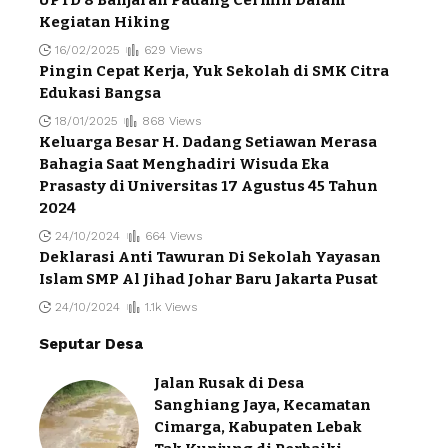
UPTD 8 Banjaran Padang Cermin Dalam
Kegiatan Hiking
16/02/2025
629 Views
Pingin Cepat Kerja, Yuk Sekolah di SMK Citra
Edukasi Bangsa
18/01/2025
868 Views
Keluarga Besar H. Dadang Setiawan Merasa
Bahagia Saat Menghadiri Wisuda Eka
Prasasty di Universitas 17 Agustus 45 Tahun
2024
24/10/2024
664 Views
Deklarasi Anti Tawuran Di Sekolah Yayasan
Islam SMP Al Jihad Johar Baru Jakarta Pusat
24/10/2024
1.1k Views
Seputar Desa
Jalan Rusak di Desa
Sanghiang Jaya, Kecamatan
Cimarga, Kabupaten Lebak