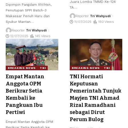
Juara Lomba TMMD Ke-124
Dipimpin Pangdam XIV/Hsn,
TA
…
Penutupan SPPI Batch-3
Makassar Penuh Haru dan
Reporter
Tri Wahyudi
Syukur Mantan
…
11/07/2025
193 Views
Reporter
Tri Wahyudi
12/07/2025
145 Views
BREAKING NEWS
TNI
BREAKING NEWS
TNI
Empat Mantan
TNI Hormati
Anggota OPM
Keputusan
Berikrar Setia
Pemerintah Tunjuk
Kembali ke
Mayjen TNI Ahmad
Pangkuan Ibu
Rizal Ramadhani
Pertiwi
sebagai Dirut
Perum Bulog
Empat Mantan Anggota OPM
Berikrar Setia Kembali ke