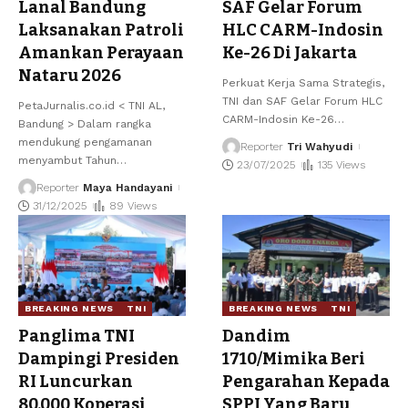
Lanal Bandung
SAF Gelar Forum
Laksanakan Patroli
HLC CARM-Indosin
Amankan Perayaan
Ke-26 Di Jakarta
Nataru 2026
Perkuat Kerja Sama Strategis,
TNI dan SAF Gelar Forum HLC
PetaJurnalis.co.id < TNI AL,
CARM-Indosin Ke-26
…
Bandung > Dalam rangka
mendukung pengamanan
Reporter
Tri Wahyudi
menyambut Tahun
…
23/07/2025
135 Views
Reporter
Maya Handayani
31/12/2025
89 Views
BREAKING NEWS
TNI
BREAKING NEWS
TNI
Panglima TNI
Dandim
Dampingi Presiden
1710/Mimika Beri
RI Luncurkan
Pengarahan Kepada
80.000 Koperasi
SPPI Yang Baru