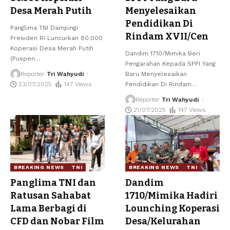
Desa Merah Putih
Menyelesaikan
Pendidikan Di
Panglima TNI Dampingi
Rindam XVII/Cen
Presiden RI Luncurkan 80.000
Koperasi Desa Merah Putih
Dandim 1710/Mimika Beri
(Puspen
…
Pengarahan Kepada SPPI Yang
Reporter
Tri Wahyudi
Baru Menyelesaikan
23/07/2025
147 Views
Pendidikan Di Rindam
…
Reporter
Tri Wahyudi
21/07/2025
147 Views
BREAKING NEWS
TNI
BREAKING NEWS
TNI
Panglima TNI dan
Dandim
Ratusan Sahabat
1710/Mimika Hadiri
Lama Berbagi di
Lounching Koperasi
CFD dan Nobar Film
Desa/Kelurahan