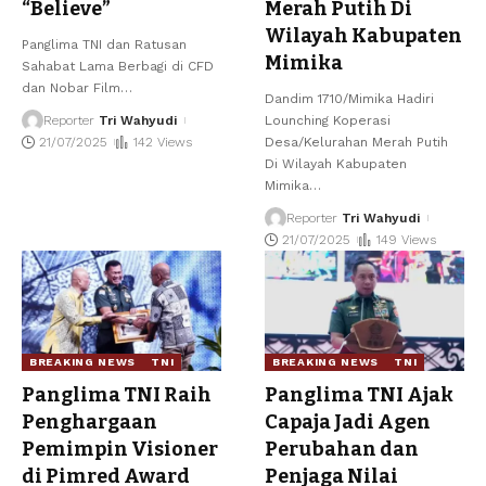
“Believe”
Merah Putih Di
Wilayah Kabupaten
Panglima TNI dan Ratusan
Mimika
Sahabat Lama Berbagi di CFD
dan Nobar Film
…
Dandim 1710/Mimika Hadiri
Reporter
Tri Wahyudi
Lounching Koperasi
21/07/2025
142 Views
Desa/Kelurahan Merah Putih
Di Wilayah Kabupaten
Mimika
…
Reporter
Tri Wahyudi
21/07/2025
149 Views
BREAKING NEWS
TNI
BREAKING NEWS
TNI
Panglima TNI Raih
Panglima TNI Ajak
Penghargaan
Capaja Jadi Agen
Pemimpin Visioner
Perubahan dan
di Pimred Award
Penjaga Nilai