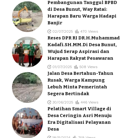
Pembangunan Tanggul BPBD
di Desa Bunut, Way Ratai:
Harapan Baru Warga Hadapi
Banjir
02/07/2025
470 Views
Reses DPR RI DR.H.Muhammad
Kadafi.SH.MM.Di Desa Bunut,
Wujud Serap Aspirasi dan
Harapan Rakyat Pesawaran
01/07/2025
508 Views
Jalan Desa Bertahun-Tahun
Rusak, Warga Kampung
Lebuh Minta Pemerintah
Segera Bertindak
30/06/2025
446 Views
Pelatihan Smart Village di
Desa Ceringin Asri Menuju
Era Digitalisasi Pelayanan
Desa
18/11/2024
749 Views