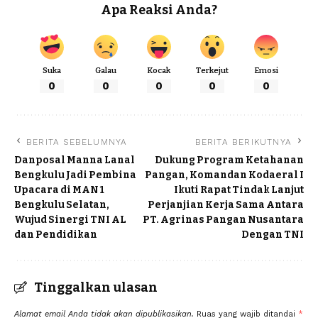
Apa Reaksi Anda?
Suka
Galau
Kocak
Terkejut
Emosi
0
0
0
0
0
BERITA SEBELUMNYA
BERITA BERIKUTNYA
Danposal Manna Lanal
Dukung Program Ketahanan
Bengkulu Jadi Pembina
Pangan, Komandan Kodaeral I
Upacara di MAN 1
Ikuti Rapat Tindak Lanjut
Bengkulu Selatan,
Perjanjian Kerja Sama Antara
Wujud Sinergi TNI AL
PT. Agrinas Pangan Nusantara
dan Pendidikan
Dengan TNI
Tinggalkan ulasan
Alamat email Anda tidak akan dipublikasikan.
Ruas yang wajib ditandai
*