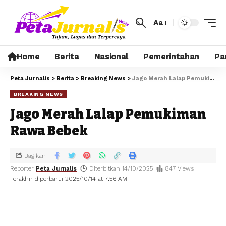
Aa
Home
Berita
Nasional
Pemerintahan
Pa
Peta Jurnalis
>
Berita
>
Breaking News
>
Jago Merah Lalap Pemukiman Rawa Bebek
BREAKING NEWS
Jago Merah Lalap Pemukiman
Rawa Bebek
Bagikan
Reporter
Peta Jurnalis
Diterbitkan 14/10/2025
847 Views
Terakhir diperbarui 2025/10/14 at 7:56 AM