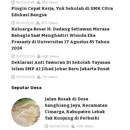
16/02/2025
633 Views
Pingin Cepat Kerja, Yuk Sekolah di SMK Citra
Edukasi Bangsa
18/01/2025
872 Views
Keluarga Besar H. Dadang Setiawan Merasa
Bahagia Saat Menghadiri Wisuda Eka
Prasasty di Universitas 17 Agustus 45 Tahun
2024
24/10/2024
668 Views
Deklarasi Anti Tawuran Di Sekolah Yayasan
Islam SMP Al Jihad Johar Baru Jakarta Pusat
24/10/2024
1.1k Views
Seputar Desa
Jalan Rusak di Desa
Sanghiang Jaya, Kecamatan
Cimarga, Kabupaten Lebak
Tak Kunjung di Perbaiki
05/08/2025
408 Views