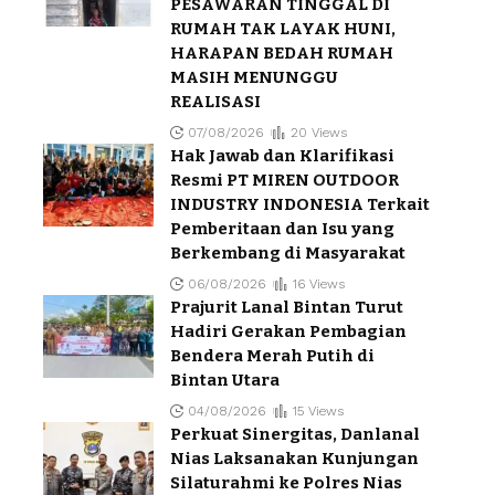
PESAWARAN TINGGAL DI
RUMAH TAK LAYAK HUNI,
HARAPAN BEDAH RUMAH
MASIH MENUNGGU
REALISASI
07/08/2026
20 Views
Hak Jawab dan Klarifikasi
Resmi PT MIREN OUTDOOR
INDUSTRY INDONESIA Terkait
Pemberitaan dan Isu yang
Berkembang di Masyarakat
06/08/2026
16 Views
Prajurit Lanal Bintan Turut
Hadiri Gerakan Pembagian
Bendera Merah Putih di
Bintan Utara
04/08/2026
15 Views
Perkuat Sinergitas, Danlanal
Nias Laksanakan Kunjungan
Silaturahmi ke Polres Nias