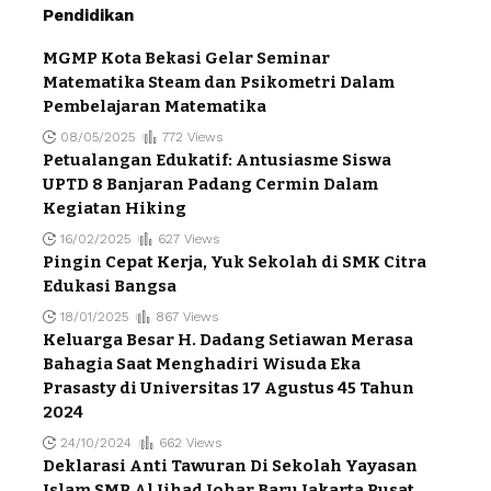
Pendidikan
MGMP Kota Bekasi Gelar Seminar
Matematika Steam dan Psikometri Dalam
Pembelajaran Matematika
08/05/2025
772 Views
Petualangan Edukatif: Antusiasme Siswa
UPTD 8 Banjaran Padang Cermin Dalam
Kegiatan Hiking
16/02/2025
627 Views
Pingin Cepat Kerja, Yuk Sekolah di SMK Citra
Edukasi Bangsa
18/01/2025
867 Views
Keluarga Besar H. Dadang Setiawan Merasa
Bahagia Saat Menghadiri Wisuda Eka
Prasasty di Universitas 17 Agustus 45 Tahun
2024
24/10/2024
662 Views
Deklarasi Anti Tawuran Di Sekolah Yayasan
Islam SMP Al Jihad Johar Baru Jakarta Pusat