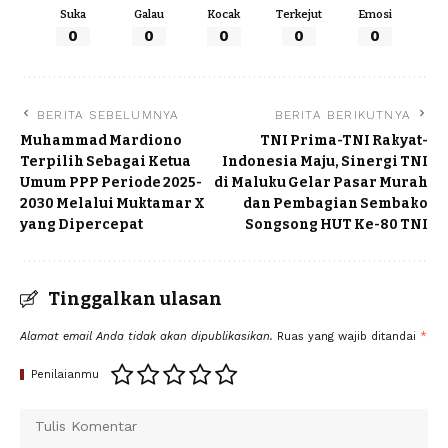
Suka
Galau
Kocak
Terkejut
Emosi
0
0
0
0
0
BERITA SEBELUMNYA
BERITA BERIKUTNYA
Muhammad Mardiono
TNI Prima-TNI Rakyat-
Terpilih Sebagai Ketua
Indonesia Maju, Sinergi TNI
Umum PPP Periode 2025-
di Maluku Gelar Pasar Murah
2030 Melalui Muktamar X
dan Pembagian Sembako
yang Dipercepat
Songsong HUT Ke-80 TNI
Tinggalkan ulasan
Alamat email Anda tidak akan dipublikasikan.
Ruas yang wajib ditandai
*
Penilaianmu