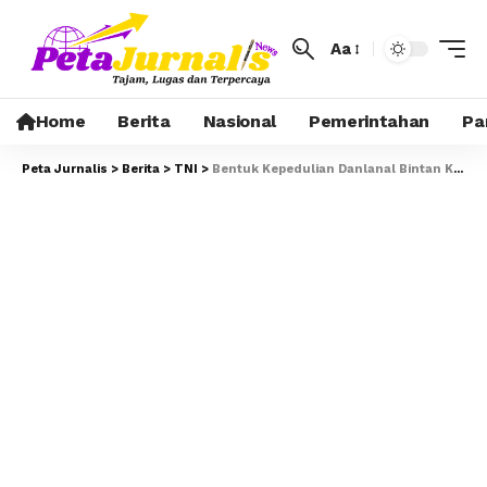
Aa
Home
Berita
Nasional
Pemerintahan
Pa
Peta Jurnalis
>
Berita
>
TNI
>
Bentuk Kepedulian Danlanal Bintan Kepada Para Pendidik Dalam Rangka HUT Ke-80 TNI Tahun 2025