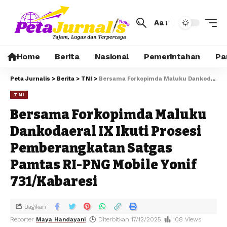
Aa
Home
Berita
Nasional
Pemerintahan
Pa
Peta Jurnalis
>
Berita
>
TNI
>
Bersama Forkopimda Maluku Dankodaeral IX Ikuti Prosesi Pemberangkatan Satgas Pamtas RI-PNG Mobile Yonif 731/Kabaresi
TNI
Bersama Forkopimda Maluku
Dankodaeral IX Ikuti Prosesi
Pemberangkatan Satgas
Pamtas RI-PNG Mobile Yonif
731/Kabaresi
Bagikan
Reporter
Maya Handayani
Diterbitkan 17/12/2025
108 Views