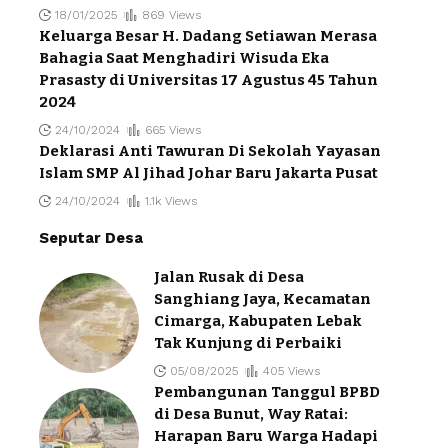
18/01/2025
869 Views
Keluarga Besar H. Dadang Setiawan Merasa
Bahagia Saat Menghadiri Wisuda Eka
Prasasty di Universitas 17 Agustus 45 Tahun
2024
24/10/2024
665 Views
Deklarasi Anti Tawuran Di Sekolah Yayasan
Islam SMP Al Jihad Johar Baru Jakarta Pusat
24/10/2024
1.1k Views
Seputar Desa
Jalan Rusak di Desa
Sanghiang Jaya, Kecamatan
Cimarga, Kabupaten Lebak
Tak Kunjung di Perbaiki
05/08/2025
405 Views
Pembangunan Tanggul BPBD
di Desa Bunut, Way Ratai:
Harapan Baru Warga Hadapi