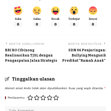
Suka
Galau
Kocak
Terkejut
Emosi
0
0
0
0
0
BERITA SEBELUMNYA
BERITA BERIKUTNYA
BRI BO Cibinong
SDN 06 Penjaringan:
Realisasikan TJSL dengan
Bullying Mengusik
Pengaspalan Jalan Strategis
Predikat “Ramah Anak”
Tinggalkan ulasan
Alamat email Anda tidak akan dipublikasikan.
Ruas yang wajib ditandai
*
Penilaianmu