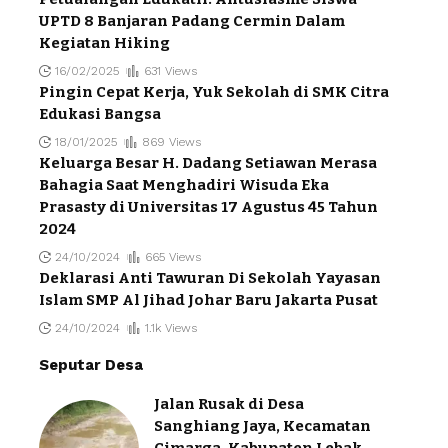
UPTD 8 Banjaran Padang Cermin Dalam
Kegiatan Hiking
16/02/2025
631 Views
Pingin Cepat Kerja, Yuk Sekolah di SMK Citra
Edukasi Bangsa
18/01/2025
869 Views
Keluarga Besar H. Dadang Setiawan Merasa
Bahagia Saat Menghadiri Wisuda Eka
Prasasty di Universitas 17 Agustus 45 Tahun
2024
24/10/2024
665 Views
Deklarasi Anti Tawuran Di Sekolah Yayasan
Islam SMP Al Jihad Johar Baru Jakarta Pusat
24/10/2024
1.1k Views
Seputar Desa
Jalan Rusak di Desa
Sanghiang Jaya, Kecamatan
Cimarga, Kabupaten Lebak