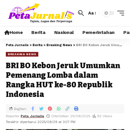
Aa
Home
Berita
Nasional
Pemerintahan
Pa
Peta Jurnalis
>
Berita
>
Breaking News
>
BRI BO Kebon Jeruk Umumkan Pemenang Lomba dalam Rangka HUT ke-80 Republik Indonesia
BREAKING NEWS
BRI BO Kebon Jeruk Umumkan
Pemenang Lomba dalam
Rangka HUT ke-80 Republik
Indonesia
Bagikan
Reporter
Peta Jurnalis
Diterbitkan 29/08/2025
82 Views
Terakhir diperbarui 2025/08/29 at 3:07 PM