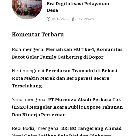
Era Digitalisasi Pelayanan
Desa
18/11/2024
747 Views
Komentar Terbaru
Rida
mengenai
Meriahkan HUT ke-1, Komunitas
Bacot Gelar Family Gathering di Bogor
Neti
mengenai
Peredaran Tramadol di Bekasi
Kota Makin Marak dan Beroperasi Secara
Terselubung
Yandi
mengenai
PT Morenzo Abadi Perkasa Tbk
(ENZO) Mengelar Acara Public Expose Tahunan
Dan Kinerja Perseroan
Redi Budiaji
mengenai
BRI BO Tangerang Ahmad
Yani Gelar Latihan Bela Diri dan Olahraga