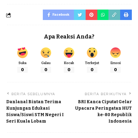
Facebook
Apa Reaksi Anda?
Suka
Galau
Kocak
Terkejut
Emosi
0
0
0
0
0
BERITA SEBELUMNYA
BERITA BERIKUTNYA
Danlanal Bintan Terima
BRI Kanca Ciputat Gelar
Kunjungan Edukasi
Upacara Peringatan HUT
Siswa/Siswi STM Negeri I
ke-80 Republik
Seri Kuala Lobam
Indonesia