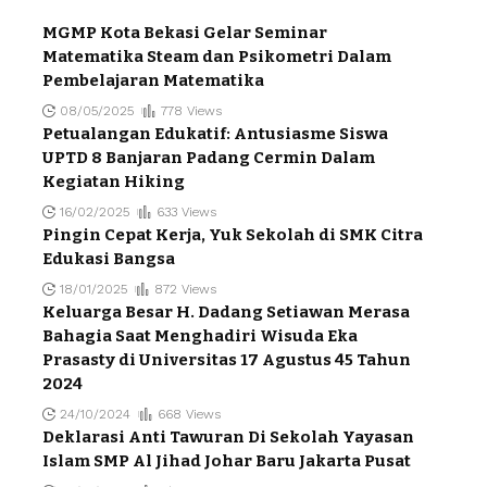
MGMP Kota Bekasi Gelar Seminar
Matematika Steam dan Psikometri Dalam
Pembelajaran Matematika
08/05/2025
778 Views
Petualangan Edukatif: Antusiasme Siswa
UPTD 8 Banjaran Padang Cermin Dalam
Kegiatan Hiking
16/02/2025
633 Views
Pingin Cepat Kerja, Yuk Sekolah di SMK Citra
Edukasi Bangsa
18/01/2025
872 Views
Keluarga Besar H. Dadang Setiawan Merasa
Bahagia Saat Menghadiri Wisuda Eka
Prasasty di Universitas 17 Agustus 45 Tahun
2024
24/10/2024
668 Views
Deklarasi Anti Tawuran Di Sekolah Yayasan
Islam SMP Al Jihad Johar Baru Jakarta Pusat