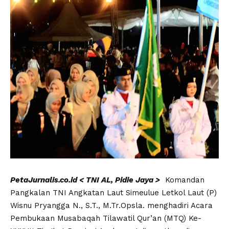
PetaJurnalis.co.id < TNI AL, Pidie Jaya >
Komandan
Pangkalan TNI Angkatan Laut Simeulue Letkol Laut (P)
Wisnu Pryangga N., S.T., M.Tr.Opsla. menghadiri Acara
Pembukaan Musabaqah Tilawatil Qur’an (MTQ) Ke-