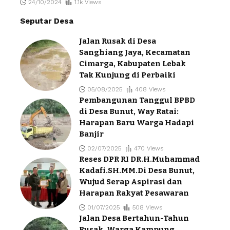
24/10/2024
1.1k Views
Seputar Desa
Jalan Rusak di Desa
Sanghiang Jaya, Kecamatan
Cimarga, Kabupaten Lebak
Tak Kunjung di Perbaiki
05/08/2025
408 Views
Pembangunan Tanggul BPBD
di Desa Bunut, Way Ratai:
Harapan Baru Warga Hadapi
Banjir
02/07/2025
470 Views
Reses DPR RI DR.H.Muhammad
Kadafi.SH.MM.Di Desa Bunut,
Wujud Serap Aspirasi dan
Harapan Rakyat Pesawaran
01/07/2025
508 Views
Jalan Desa Bertahun-Tahun
Rusak, Warga Kampung