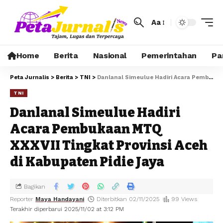
Aa
Home
Berita
Nasional
Pemerintahan
Pa
Peta Jurnalis
>
Berita
>
TNI
>
Danlanal Simeulue Hadiri Acara Pembukaan MTQ XXXVII Tingkat Provinsi Aceh di Kabupaten Pidie Jaya
TNI
Danlanal Simeulue Hadiri
Acara Pembukaan MTQ
XXXVII Tingkat Provinsi Aceh
di Kabupaten Pidie Jaya
Bagikan
Reporter
Maya Handayani
Diterbitkan 02/11/2025
99 Views
Terakhir diperbarui 2025/11/02 at 3:12 PM