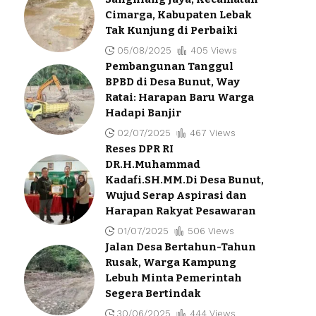
Cimarga, Kabupaten Lebak
Tak Kunjung di Perbaiki
05/08/2025
405 Views
Pembangunan Tanggul
BPBD di Desa Bunut, Way
Ratai: Harapan Baru Warga
Hadapi Banjir
02/07/2025
467 Views
Reses DPR RI
DR.H.Muhammad
Kadafi.SH.MM.Di Desa Bunut,
Wujud Serap Aspirasi dan
Harapan Rakyat Pesawaran
01/07/2025
506 Views
Jalan Desa Bertahun-Tahun
Rusak, Warga Kampung
Lebuh Minta Pemerintah
Segera Bertindak
30/06/2025
444 Views