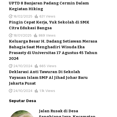
UPTD 8 Banjaran Padang Cermin Dalam
Kegiatan Hiking
16/02/2025
631 Views
Pingin Cepat Kerja, Yuk Sekolah di SMK
Citra Edukasi Bangsa
18/01/2025
869 Views
Keluarga Besar H. Dadang Setiawan Merasa
Bahagia Saat Menghadiri Wisuda Eka
Prasasty di Universitas 17 Agustus 45 Tahun
2024
24/10/2024
665 Views
Deklarasi Anti Tawuran Di Sekolah
Yayasan Islam SMP Al Jihad Johar Baru
Jakarta Pusat
24/10/2024
1.1k Views
Seputar Desa
Jalan Rusak di Desa
Sanghiang Jaya, Kecamatan