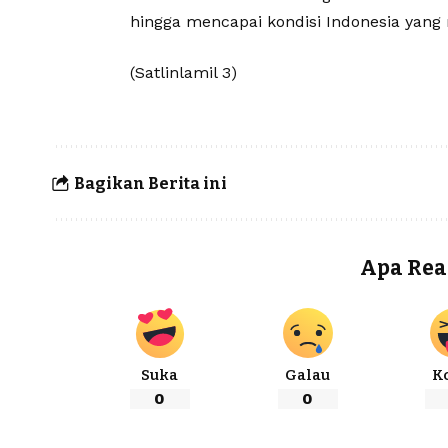
hingga mencapai kondisi Indonesia yang r
(Satlinlamil 3)
Bagikan Berita ini
Apa Rea
Suka
Galau
K
0
0