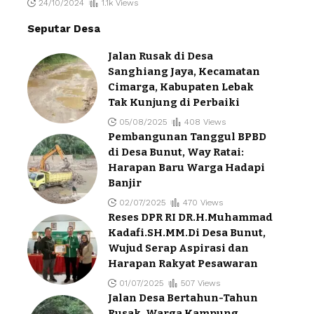
24/10/2024
1.1k Views
Seputar Desa
Jalan Rusak di Desa
Sanghiang Jaya, Kecamatan
Cimarga, Kabupaten Lebak
Tak Kunjung di Perbaiki
05/08/2025
408 Views
Pembangunan Tanggul BPBD
di Desa Bunut, Way Ratai:
Harapan Baru Warga Hadapi
Banjir
02/07/2025
470 Views
Reses DPR RI DR.H.Muhammad
Kadafi.SH.MM.Di Desa Bunut,
Wujud Serap Aspirasi dan
Harapan Rakyat Pesawaran
01/07/2025
507 Views
Jalan Desa Bertahun-Tahun
Rusak, Warga Kampung