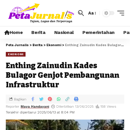
Aa
Home
Berita
Nasional
Pemerintahan
Pa
Peta Jurnalis
>
Berita
>
Ekonomi
>
Enthing Zainudin Kades Bulagor Genjot Pembangunan Infrastruktur
EKONOMI
Enthing Zainudin Kades
Bulagor Genjot Pembangunan
Infrastruktur
Bagikan
Reporter
Maya Handayani
Diterbitkan 13/06/2025
158 Views
Terakhir diperbarui 2025/06/13 at 8:04 PM