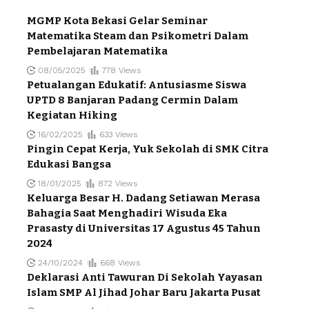
MGMP Kota Bekasi Gelar Seminar
Matematika Steam dan Psikometri Dalam
Pembelajaran Matematika
08/05/2025
778 Views
Petualangan Edukatif: Antusiasme Siswa
UPTD 8 Banjaran Padang Cermin Dalam
Kegiatan Hiking
16/02/2025
633 Views
Pingin Cepat Kerja, Yuk Sekolah di SMK Citra
Edukasi Bangsa
18/01/2025
872 Views
Keluarga Besar H. Dadang Setiawan Merasa
Bahagia Saat Menghadiri Wisuda Eka
Prasasty di Universitas 17 Agustus 45 Tahun
2024
24/10/2024
668 Views
Deklarasi Anti Tawuran Di Sekolah Yayasan
Islam SMP Al Jihad Johar Baru Jakarta Pusat