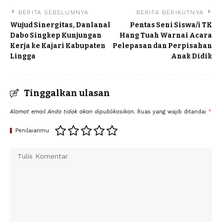
BERITA SEBELUMNYA
BERITA BERIKUTNYA
Wujud Sinergitas, Danlanal
Pentas Seni Siswa/i TK
Dabo Singkep Kunjungan
Hang Tuah Warnai Acara
Kerja ke Kajari Kabupaten
Pelepasan dan Perpisahan
Lingga
Anak Didik
Tinggalkan ulasan
Alamat email Anda tidak akan dipublikasikan.
Ruas yang wajib ditandai
*
Penilaianmu