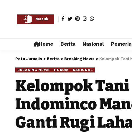
Masuk
Home
Berita
Nasional
Pemerin
Peta Jurnalis
>
Berita
>
Breaking News
>
Kelompok Tani K
BREAKING NEWS
HUKUM
NASIONAL
Kelompok Tani
Indominco Mand
Ganti Rugi Lah