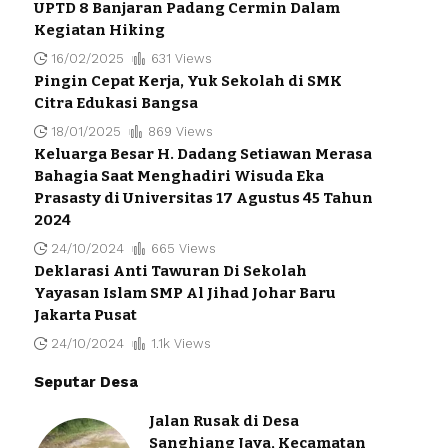
UPTD 8 Banjaran Padang Cermin Dalam
Kegiatan Hiking
16/02/2025
631 Views
Pingin Cepat Kerja, Yuk Sekolah di SMK
Citra Edukasi Bangsa
18/01/2025
869 Views
Keluarga Besar H. Dadang Setiawan Merasa
Bahagia Saat Menghadiri Wisuda Eka
Prasasty di Universitas 17 Agustus 45 Tahun
2024
24/10/2024
665 Views
Deklarasi Anti Tawuran Di Sekolah
Yayasan Islam SMP Al Jihad Johar Baru
Jakarta Pusat
24/10/2024
1.1k Views
Seputar Desa
Jalan Rusak di Desa
Sanghiang Jaya, Kecamatan