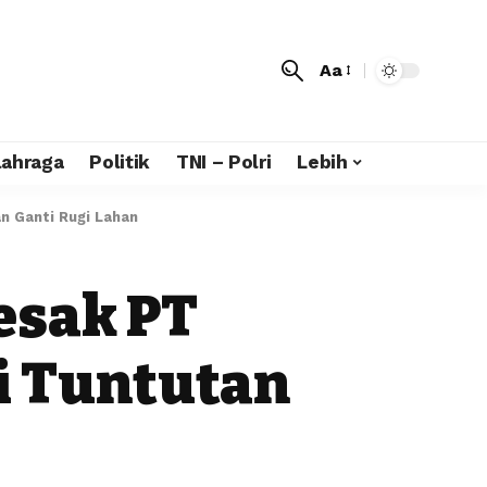
Aa
lahraga
Politik
TNI – Polri
Lebih
n Ganti Rugi Lahan
esak PT
i Tuntutan