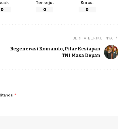
ocak
Terkejut
Emosi
0
0
0
BERITA BERIKUTNYA
Regenerasi Komando, Pilar Kesiapan
TNI Masa Depan
ditandai
*