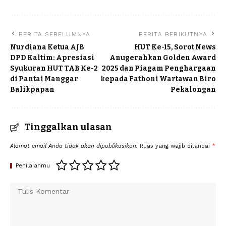
BERITA SEBELUMNYA
BERITA BERIKUTNYA
Nurdiana Ketua AJB
HUT Ke-15, Sorot News
DPD Kaltim: Apresiasi
Anugerahkan Golden Award
Syukuran HUT TAB Ke-2
2025 dan Piagam Penghargaan
di Pantai Manggar
kepada Fathoni Wartawan Biro
Balikpapan
Pekalongan
Tinggalkan ulasan
Alamat email Anda tidak akan dipublikasikan.
Ruas yang wajib ditandai
*
Penilaianmu