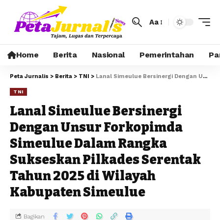
Aa
Home
Berita
Nasional
Pemerintahan
Pa
Peta Jurnalis
>
Berita
>
TNI
>
Lanal Simeulue Bersinergi Dengan Unsur Forkopimda Simeulue Dalam Rangka Sukseskan Pilkades Serentak Tahun 2025 di Wilayah Kabupaten Simeulue
TNI
Lanal Simeulue Bersinergi
Dengan Unsur Forkopimda
Simeulue Dalam Rangka
Sukseskan Pilkades Serentak
Tahun 2025 di Wilayah
Kabupaten Simeulue
Bagikan