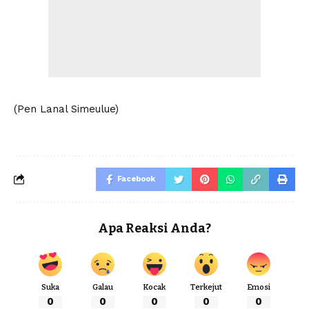
(Pen Lanal Simeulue)
Facebook
Apa Reaksi Anda?
Suka
Galau
Kocak
Terkejut
Emosi
0
0
0
0
0