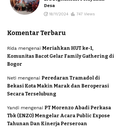
Desa
18/11/2024
747 Views
Komentar Terbaru
Rida
mengenai
Meriahkan HUT ke-1,
Komunitas Bacot Gelar Family Gathering di
Bogor
Neti
mengenai
Peredaran Tramadol di
Bekasi Kota Makin Marak dan Beroperasi
Secara Terselubung
Yandi
mengenai
PT Morenzo Abadi Perkasa
Tbk (ENZO) Mengelar Acara Public Expose
Tahunan Dan Kinerja Perseroan