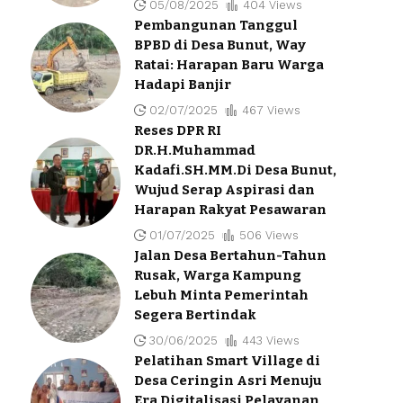
05/08/2025
404 Views
Pembangunan Tanggul
BPBD di Desa Bunut, Way
Ratai: Harapan Baru Warga
Hadapi Banjir
02/07/2025
467 Views
Reses DPR RI
DR.H.Muhammad
Kadafi.SH.MM.Di Desa Bunut,
Wujud Serap Aspirasi dan
Harapan Rakyat Pesawaran
01/07/2025
506 Views
Jalan Desa Bertahun-Tahun
Rusak, Warga Kampung
Lebuh Minta Pemerintah
Segera Bertindak
30/06/2025
443 Views
Pelatihan Smart Village di
Desa Ceringin Asri Menuju
Era Digitalisasi Pelayanan