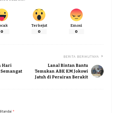
ocak
Terkejut
Emosi
0
0
0
BERITA BERIKUTNYA
n Hari
Lanal Bintan Bantu
n Semangat
Temukan ABK KM Jokowi
Jatuh di Perairan Berakit
ditandai
*