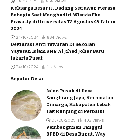
18/01/2025
868 Views
Keluarga Besar H. Dadang Setiawan Merasa
Bahagia Saat Menghadiri Wisuda Eka
Prasasty di Universitas 17 Agustus 45 Tahun
2024
24/10/2024
664 Views
Deklarasi Anti Tawuran Di Sekolah
Yayasan Islam SMP Al Jihad Johar Baru
Jakarta Pusat
24/10/2024
1.1k Views
Seputar Desa
Jalan Rusak di Desa
Sanghiang Jaya, Kecamatan
Cimarga, Kabupaten Lebak
Tak Kunjung di Perbaiki
05/08/2025
403 Views
Pembangunan Tanggul
BPBD di Desa Bunut, Way