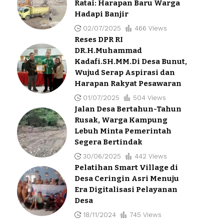
Ratai: Harapan Baru Warga
Hadapi Banjir
02/07/2025
466 Views
Reses DPR RI
DR.H.Muhammad
Kadafi.SH.MM.Di Desa Bunut,
Wujud Serap Aspirasi dan
Harapan Rakyat Pesawaran
01/07/2025
504 Views
Jalan Desa Bertahun-Tahun
Rusak, Warga Kampung
Lebuh Minta Pemerintah
Segera Bertindak
30/06/2025
442 Views
Pelatihan Smart Village di
Desa Ceringin Asri Menuju
Era Digitalisasi Pelayanan
Desa
18/11/2024
745 Views