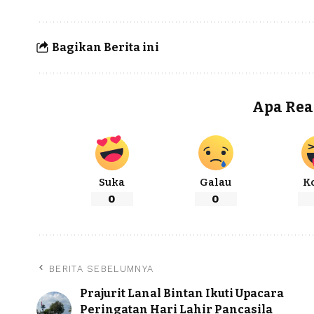
Bagikan Berita ini
Apa Rea
Suka
Galau
K
0
0
BERITA SEBELUMNYA
Prajurit Lanal Bintan Ikuti Upacara
Peringatan Hari Lahir Pancasila