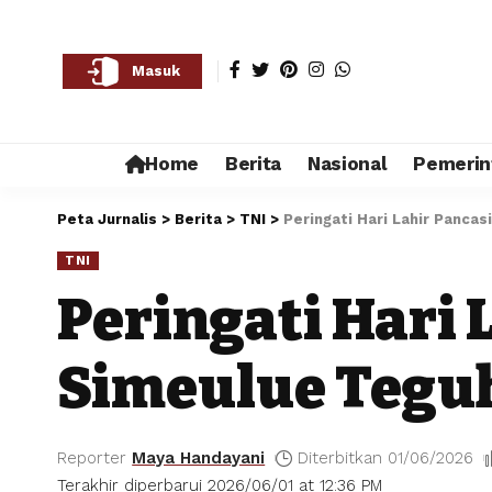
Masuk
Home
Berita
Nasional
Pemerin
Peta Jurnalis
>
Berita
>
TNI
>
Peringati Hari Lahir Pancas
TNI
Peringati Hari 
Simeulue Teguh
Reporter
Maya Handayani
Diterbitkan 01/06/2026
Terakhir diperbarui 2026/06/01 at 12:36 PM