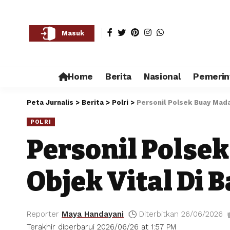
Masuk
Home
Berita
Nasional
Pemerin
Peta Jurnalis
>
Berita
>
Polri
>
Personil Polsek Buay Mada
POLRI
Personil Polse
Objek Vital Di 
Reporter
Maya Handayani
Diterbitkan 26/06/2026
Terakhir diperbarui 2026/06/26 at 1:57 PM