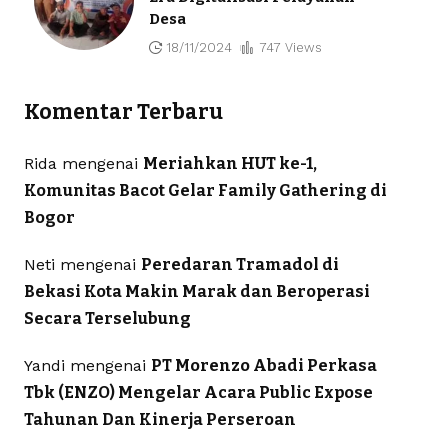
Desa
18/11/2024
747 Views
Komentar Terbaru
Rida
mengenai
Meriahkan HUT ke-1,
Komunitas Bacot Gelar Family Gathering di
Bogor
Neti
mengenai
Peredaran Tramadol di
Bekasi Kota Makin Marak dan Beroperasi
Secara Terselubung
Yandi
mengenai
PT Morenzo Abadi Perkasa
Tbk (ENZO) Mengelar Acara Public Expose
Tahunan Dan Kinerja Perseroan