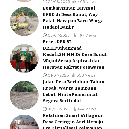
05/08/2025
405 Views
Pembangunan Tanggul
BPBD di Desa Bunut, Way
Ratai: Harapan Baru Warga
Hadapi Banjir
02/07/2025
467 Views
Reses DPR RI
DR.H.Muhammad
Kadafi.SH.MM.Di Desa Bunut,
Wujud Serap Aspirasi dan
Harapan Rakyat Pesawaran
01/07/2025
506 Views
Jalan Desa Bertahun-Tahun
Rusak, Warga Kampung
Lebuh Minta Pemerintah
Segera Bertindak
30/06/2025
444 Views
Pelatihan Smart Village di
Desa Ceringin Asri Menuju
Era Digitalisasi Pelayanan