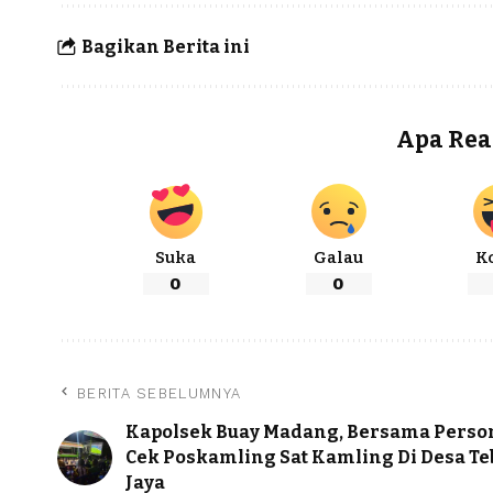
Bagikan Berita ini
Apa Rea
Suka
Galau
K
0
0
BERITA SEBELUMNYA
Kapolsek Buay Madang, Bersama Perso
Cek Poskamling Sat Kamling Di Desa Te
Jaya