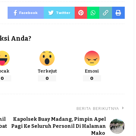
Facebook
Twitter
ksi Anda?
ocak
Terkejut
Emosi
0
0
0
BERITA BERIKUTNYA
nil
Kapolsek Buay Madang, Pimpin Apel
bat
Pagi Ke Seluruh Personil Di Halaman
Mako