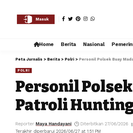
Masuk
Home
Berita
Nasional
Pemerin
Peta Jurnalis
>
Berita
>
Polri
>
Personil Polsek Buay Mada
POLRI
Personil Polse
Patroli Hunting
Reporter
Maya Handayani
Diterbitkan 27/06/2026
Terakhir diperbarui 2026/06/27 at 1:51 PM