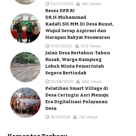
02/07/2025
463 Views
Reses DPR RI
DR.H.Muhammad
Kadafi.SH.MM.Di Desa Bunut,
Wujud Serap Aspirasi dan
Harapan Rakyat Pesawaran
01/07/2025
502 Views
Jalan Desa Bertahun-Tahun
Rusak, Warga Kampung
Lebuh Minta Pemerintah
Segera Bertindak
30/06/2025
440 Views
Pelatihan Smart Village di
Desa Ceringin Asri Menuju
Era Digitalisasi Pelayanan
Desa
18/11/2024
743 Views