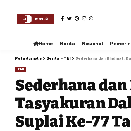
Masuk
Home
Berita
Nasional
Pemerin
Peta Jurnalis
>
Berita
>
TNI
>
Sederhana dan Khidmat, Dan
TNI
Sederhana dan 
Tasyakuran Dal
Suplai Ke-77 T