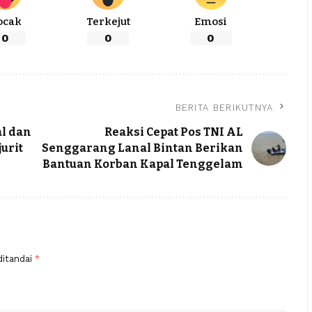
ocak
Terkejut
Emosi
0
0
0
BERITA BERIKUTNYA
l dan
Reaksi Cepat Pos TNI AL
urit
Senggarang Lanal Bintan Berikan
Bantuan Korban Kapal Tenggelam
ditandai
*