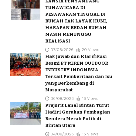
LANSIA PENYANDANG
TUNAWICARA DI
PESAWARAN TINGGAL DI
RUMAH TAK LAYAK HUNI,
HARAPAN BEDAH RUMAH
MASIH MENUNGGU
REALISASI
07/08/2026
20 Views
Hak Jawab dan Klarifikasi
Resmi PT MIREN OUTDOOR
INDUSTRY INDONESIA
Terkait Pemberitaan dan Isu
yang Berkembang di
Masyarakat
06/08/2026
16 Views
Prajurit Lanal Bintan Turut
Hadiri Gerakan Pembagian
Bendera Merah Putih di
Bintan Utara
04/08/2026
15 Views