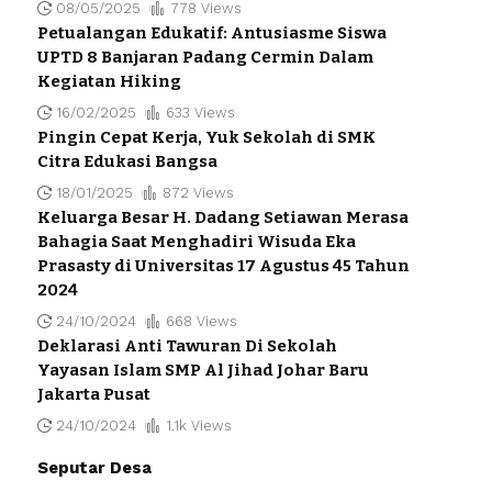
08/05/2025
778 Views
Petualangan Edukatif: Antusiasme Siswa
UPTD 8 Banjaran Padang Cermin Dalam
Kegiatan Hiking
16/02/2025
633 Views
Pingin Cepat Kerja, Yuk Sekolah di SMK
Citra Edukasi Bangsa
18/01/2025
872 Views
Keluarga Besar H. Dadang Setiawan Merasa
Bahagia Saat Menghadiri Wisuda Eka
Prasasty di Universitas 17 Agustus 45 Tahun
2024
24/10/2024
668 Views
Deklarasi Anti Tawuran Di Sekolah
Yayasan Islam SMP Al Jihad Johar Baru
Jakarta Pusat
24/10/2024
1.1k Views
Seputar Desa