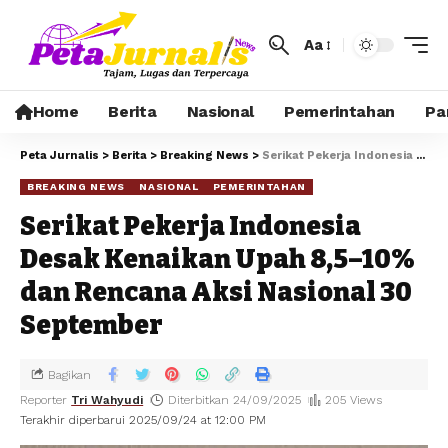
Aa
Home
Berita
Nasional
Pemerintahan
Pa
Peta Jurnalis
>
Berita
>
Breaking News
>
Serikat Pekerja Indonesia Desak Kenaikan Upah 8,5–10% dan Rencana Aksi Nasional 30 September
BREAKING NEWS
NASIONAL
PEMERINTAHAN
Serikat Pekerja Indonesia
Desak Kenaikan Upah 8,5–10%
dan Rencana Aksi Nasional 30
September
Bagikan
Reporter
Tri Wahyudi
Diterbitkan 24/09/2025
205 Views
Terakhir diperbarui 2025/09/24 at 12:00 PM