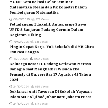
MGMP Kota Bekasi Gelar Seminar
Matematika Steam dan Psikometri Dalam
Pembelajaran Matematika
08/05/2025
777 Views
Petualangan Edukatif: Antusiasme Siswa
UPTD 8 Banjaran Padang Cermin Dalam
Kegiatan Hiking
16/02/2025
631 Views
Pingin Cepat Kerja, Yuk Sekolah di SMK Citra
Edukasi Bangsa
18/01/2025
869 Views
Keluarga Besar H. Dadang Setiawan Merasa
Bahagia Saat Menghadiri Wisuda Eka
Prasasty di Universitas 17 Agustus 45 Tahun
2024
24/10/2024
665 Views
Deklarasi Anti Tawuran Di Sekolah Yayasan
Islam SMP Al Jihad Johar Baru Jakarta Pusat
24/10/2024
1.1k Views