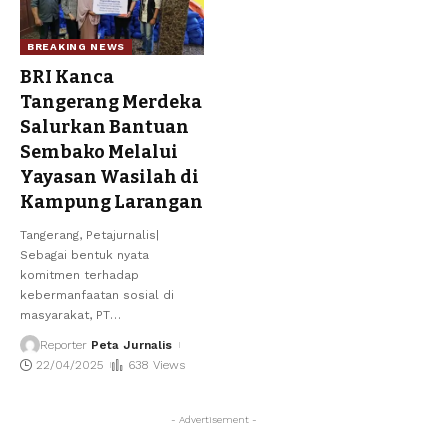
BREAKING NEWS
BRI Kanca
Tangerang Merdeka
Salurkan Bantuan
Sembako Melalui
Yayasan Wasilah di
Kampung Larangan
Tangerang, Petajurnalis|
Sebagai bentuk nyata
komitmen terhadap
kebermanfaatan sosial di
masyarakat, PT
…
Reporter
Peta Jurnalis
22/04/2025
638 Views
- Advertisement -