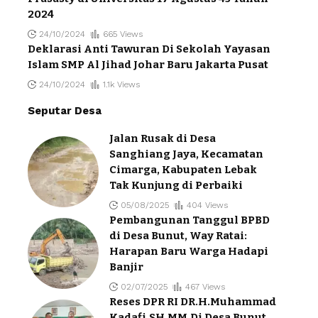
2024
24/10/2024
665 Views
Deklarasi Anti Tawuran Di Sekolah Yayasan
Islam SMP Al Jihad Johar Baru Jakarta Pusat
24/10/2024
1.1k Views
Seputar Desa
Jalan Rusak di Desa
Sanghiang Jaya, Kecamatan
Cimarga, Kabupaten Lebak
Tak Kunjung di Perbaiki
05/08/2025
404 Views
Pembangunan Tanggul BPBD
di Desa Bunut, Way Ratai:
Harapan Baru Warga Hadapi
Banjir
02/07/2025
467 Views
Reses DPR RI DR.H.Muhammad
Kadafi.SH.MM.Di Desa Bunut,