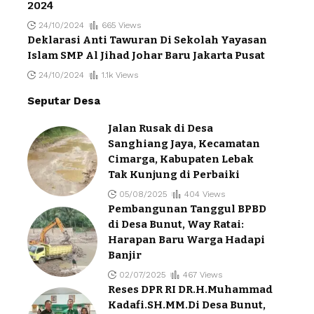
2024
24/10/2024
665 Views
Deklarasi Anti Tawuran Di Sekolah Yayasan
Islam SMP Al Jihad Johar Baru Jakarta Pusat
24/10/2024
1.1k Views
Seputar Desa
Jalan Rusak di Desa
Sanghiang Jaya, Kecamatan
Cimarga, Kabupaten Lebak
Tak Kunjung di Perbaiki
05/08/2025
404 Views
Pembangunan Tanggul BPBD
di Desa Bunut, Way Ratai:
Harapan Baru Warga Hadapi
Banjir
02/07/2025
467 Views
Reses DPR RI DR.H.Muhammad
Kadafi.SH.MM.Di Desa Bunut,