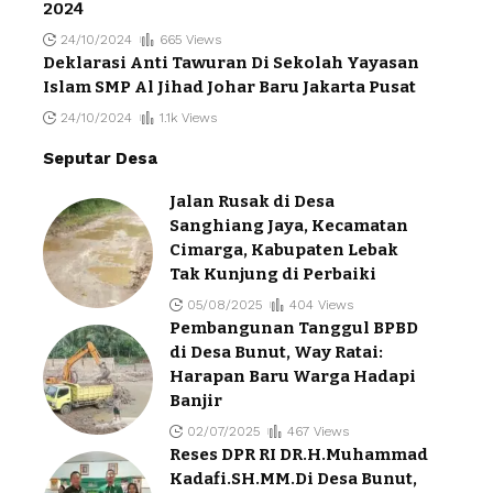
2024
24/10/2024
665 Views
Deklarasi Anti Tawuran Di Sekolah Yayasan
Islam SMP Al Jihad Johar Baru Jakarta Pusat
24/10/2024
1.1k Views
Seputar Desa
Jalan Rusak di Desa
Sanghiang Jaya, Kecamatan
Cimarga, Kabupaten Lebak
Tak Kunjung di Perbaiki
05/08/2025
404 Views
Pembangunan Tanggul BPBD
di Desa Bunut, Way Ratai:
Harapan Baru Warga Hadapi
Banjir
02/07/2025
467 Views
Reses DPR RI DR.H.Muhammad
Kadafi.SH.MM.Di Desa Bunut,