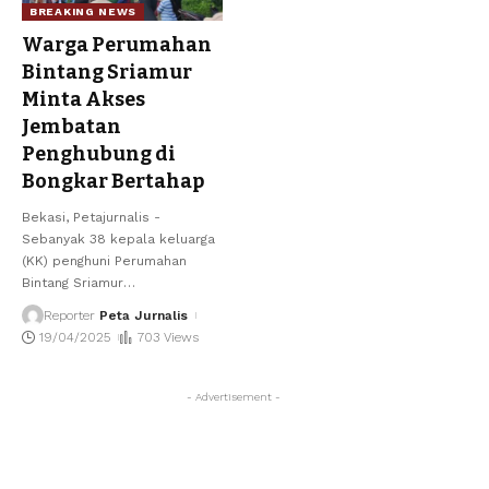
BREAKING NEWS
Warga Perumahan
Bintang Sriamur
Minta Akses
Jembatan
Penghubung di
Bongkar Bertahap
Bekasi, Petajurnalis -
Sebanyak 38 kepala keluarga
(KK) penghuni Perumahan
Bintang Sriamur
…
Reporter
Peta Jurnalis
19/04/2025
703 Views
- Advertisement -