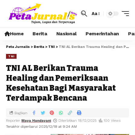
Aa
Home
Berita
Nasional
Pemerintahan
Pa
Peta Jurnalis
>
Berita
>
TNI
>
TNI AL Berikan Trauma Healing dan Pemeriksaan Kesehatan Bagi Masyarakat Terdampak Bencana
TNI
TNI AL Berikan Trauma
Healing dan Pemeriksaan
Kesehatan Bagi Masyarakat
Terdampak Bencana
Bagikan
Reporter
Maya Handayani
Diterbitkan 18/12/2025
100 Views
Terakhir diperbarui 2025/12/18 at 9:24 AM