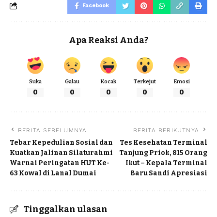
Facebook
Apa Reaksi Anda?
Suka
Galau
Kocak
Terkejut
Emosi
0
0
0
0
0
BERITA SEBELUMNYA
BERITA BERIKUTNYA
Tebar Kepedulian Sosial dan
Tes Kesehatan Terminal
Kuatkan Jalinan Silaturahmi
Tanjung Priok, 815 Orang
Warnai Peringatan HUT Ke-
Ikut – Kepala Terminal
63 Kowal di Lanal Dumai
Baru Sandi Apresiasi
Tinggalkan ulasan