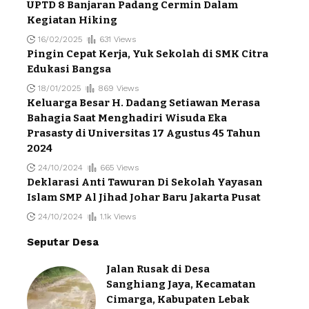
UPTD 8 Banjaran Padang Cermin Dalam
Kegiatan Hiking
16/02/2025
631 Views
Pingin Cepat Kerja, Yuk Sekolah di SMK Citra
Edukasi Bangsa
18/01/2025
869 Views
Keluarga Besar H. Dadang Setiawan Merasa
Bahagia Saat Menghadiri Wisuda Eka
Prasasty di Universitas 17 Agustus 45 Tahun
2024
24/10/2024
665 Views
Deklarasi Anti Tawuran Di Sekolah Yayasan
Islam SMP Al Jihad Johar Baru Jakarta Pusat
24/10/2024
1.1k Views
Seputar Desa
Jalan Rusak di Desa
Sanghiang Jaya, Kecamatan
Cimarga, Kabupaten Lebak