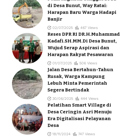
di Desa Bunut, Way Ratai:
Harapan Baru Warga Hadapi
Banjir
02/07/2025
467 Views
Reses DPR RI DR.H.Muhammad
Kadafi.SH.MM.Di Desa Bunut,
Wujud Serap Aspirasi dan
Harapan Rakyat Pesawaran
01/07/2025
506 Views
Jalan Desa Bertahun-Tahun
Rusak, Warga Kampung
Lebuh Minta Pemerintah
Segera Bertindak
30/06/2025
444 Views
Pelatihan Smart Village di
Desa Ceringin Asri Menuju
Era Digitalisasi Pelayanan
Desa
18/11/2024
747 Views