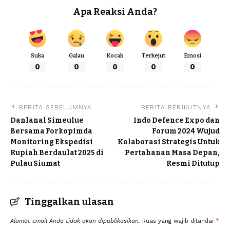
Apa Reaksi Anda?
Suka
Galau
Kocak
Terkejut
Emosi
0
0
0
0
0
BERITA SEBELUMNYA
BERITA BERIKUTNYA
Danlanal Simeulue
Indo Defence Expo dan
Bersama Forkopimda
Forum 2024 Wujud
Monitoring Ekspedisi
Kolaborasi Strategis Untuk
Rupiah Berdaulat 2025 di
Pertahanan Masa Depan,
Pulau Siumat
Resmi Ditutup
Tinggalkan ulasan
Alamat email Anda tidak akan dipublikasikan.
Ruas yang wajib ditandai
*