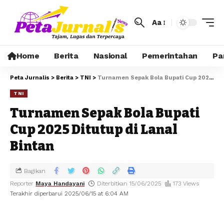
Aa
Home
Berita
Nasional
Pemerintahan
Pa
Peta Jurnalis
>
Berita
>
TNI
>
Turnamen Sepak Bola Bupati Cup 2025 Ditutup di Lanal Bintan
TNI
Turnamen Sepak Bola Bupati
Cup 2025 Ditutup di Lanal
Bintan
Bagikan
Reporter
Maya Handayani
Diterbitkan 15/06/2025
173 Views
Terakhir diperbarui 2025/06/15 at 6:04 AM