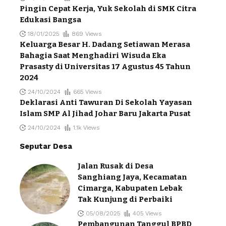
Pingin Cepat Kerja, Yuk Sekolah di SMK Citra
Edukasi Bangsa
18/01/2025
869 Views
Keluarga Besar H. Dadang Setiawan Merasa
Bahagia Saat Menghadiri Wisuda Eka
Prasasty di Universitas 17 Agustus 45 Tahun
2024
24/10/2024
665 Views
Deklarasi Anti Tawuran Di Sekolah Yayasan
Islam SMP Al Jihad Johar Baru Jakarta Pusat
24/10/2024
1.1k Views
Seputar Desa
Jalan Rusak di Desa
Sanghiang Jaya, Kecamatan
Cimarga, Kabupaten Lebak
Tak Kunjung di Perbaiki
05/08/2025
405 Views
Pembangunan Tanggul BPBD