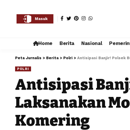
Masuk
Home
Berita
Nasional
Pemerin
Peta Jurnalis
>
Berita
>
Polri
>
Antisipasi Banjir! Polsek
POLRI
Antisipasi Banj
Laksanakan Mon
Komering