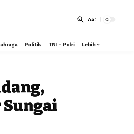
Aa
lahraga
Politik
TNI – Polri
Lebih
adang,
r Sungai