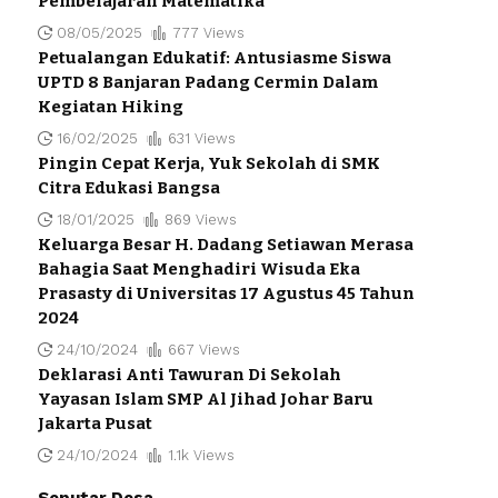
Pembelajaran Matematika
08/05/2025
777 Views
Petualangan Edukatif: Antusiasme Siswa
UPTD 8 Banjaran Padang Cermin Dalam
Kegiatan Hiking
16/02/2025
631 Views
Pingin Cepat Kerja, Yuk Sekolah di SMK
Citra Edukasi Bangsa
18/01/2025
869 Views
Keluarga Besar H. Dadang Setiawan Merasa
Bahagia Saat Menghadiri Wisuda Eka
Prasasty di Universitas 17 Agustus 45 Tahun
2024
24/10/2024
667 Views
Deklarasi Anti Tawuran Di Sekolah
Yayasan Islam SMP Al Jihad Johar Baru
Jakarta Pusat
24/10/2024
1.1k Views
Seputar Desa