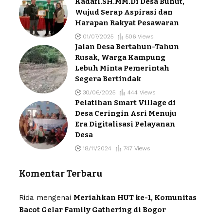
Kadafi.SH.MM.Di Desa Bunut,
Wujud Serap Aspirasi dan
Harapan Rakyat Pesawaran
01/07/2025
506 Views
Jalan Desa Bertahun-Tahun
Rusak, Warga Kampung
Lebuh Minta Pemerintah
Segera Bertindak
30/06/2025
444 Views
Pelatihan Smart Village di
Desa Ceringin Asri Menuju
Era Digitalisasi Pelayanan
Desa
18/11/2024
747 Views
Komentar Terbaru
Rida
mengenai
Meriahkan HUT ke-1, Komunitas
Bacot Gelar Family Gathering di Bogor