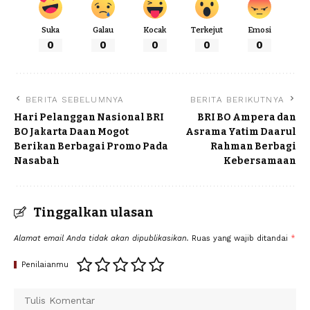
Suka
Galau
Kocak
Terkejut
Emosi
0
0
0
0
0
BERITA SEBELUMNYA
BERITA BERIKUTNYA
Hari Pelanggan Nasional BRI
BRI BO Ampera dan
BO Jakarta Daan Mogot
Asrama Yatim Daarul
Berikan Berbagai Promo Pada
Rahman Berbagi
Nasabah
Kebersamaan
Tinggalkan ulasan
Alamat email Anda tidak akan dipublikasikan.
Ruas yang wajib ditandai
*
Penilaianmu