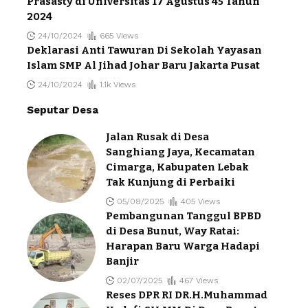
Prasasty di Universitas 17 Agustus 45 Tahun
2024
24/10/2024
665 Views
Deklarasi Anti Tawuran Di Sekolah Yayasan
Islam SMP Al Jihad Johar Baru Jakarta Pusat
24/10/2024
1.1k Views
Seputar Desa
Jalan Rusak di Desa
Sanghiang Jaya, Kecamatan
Cimarga, Kabupaten Lebak
Tak Kunjung di Perbaiki
05/08/2025
405 Views
Pembangunan Tanggul BPBD
di Desa Bunut, Way Ratai:
Harapan Baru Warga Hadapi
Banjir
02/07/2025
467 Views
Reses DPR RI DR.H.Muhammad