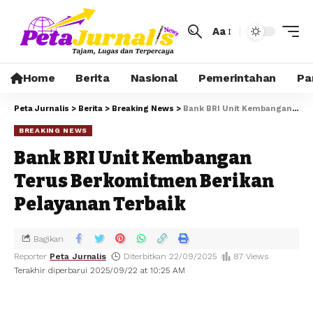
Aa
Home
Berita
Nasional
Pemerintahan
Pa
Peta Jurnalis
>
Berita
>
Breaking News
>
Bank BRI Unit Kembangan Terus Berkomitmen Berikan Pelayanan Terbaik
BREAKING NEWS
Bank BRI Unit Kembangan
Terus Berkomitmen Berikan
Pelayanan Terbaik
Bagikan
Reporter
Peta Jurnalis
Diterbitkan 22/09/2025
87 Views
Terakhir diperbarui 2025/09/22 at 10:25 AM