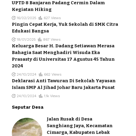
UPTD 8 Banjaran Padang Cermin Dalam
Kegiatan Hiking
16/02/2025
627 Views
Pingin Cepat Kerja, Yuk Sekolah di SMK Citra
Edukasi Bangsa
18/01/2025
867 Views
Keluarga Besar H. Dadang Setiawan Merasa
Bahagia Saat Menghadiri Wisuda Eka
Prasasty di Universitas 17 Agustus 45 Tahun
2024
24/10/2024
662 Views
Deklarasi Anti Tawuran Di Sekolah Yayasan
Islam SMP Al Jihad Johar Baru Jakarta Pusat
24/10/2024
1.1k Views
Seputar Desa
Jalan Rusak di Desa
Sanghiang Jaya, Kecamatan
Cimarga, Kabupaten Lebak