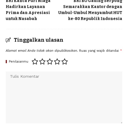
BRI Kanca Puri Niaga
BRI BO Gading Serpong
Hadirkan Layanan
Semarakkan Kantor dengan
Prima dan Apresiasi
Umbul-Umbul Menyambut HUT
untuk Nasabah
ke-80 Republik Indonesia
Tinggalkan ulasan
Alamat email Anda tidak akan dipublikasikan.
Ruas yang wajib ditandai
*
Penilaianmu