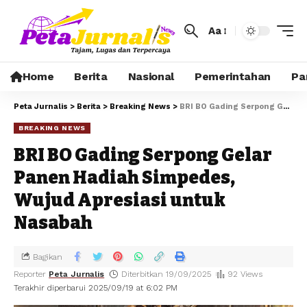
Aa
Home
Berita
Nasional
Pemerintahan
Pa
Peta Jurnalis
>
Berita
>
Breaking News
>
BRI BO Gading Serpong Gelar Panen Hadiah Simpedes, Wujud Apresiasi untuk Nasabah
BREAKING NEWS
BRI BO Gading Serpong Gelar
Panen Hadiah Simpedes,
Wujud Apresiasi untuk
Nasabah
Bagikan
Reporter
Peta Jurnalis
Diterbitkan 19/09/2025
92 Views
Terakhir diperbarui 2025/09/19 at 6:02 PM