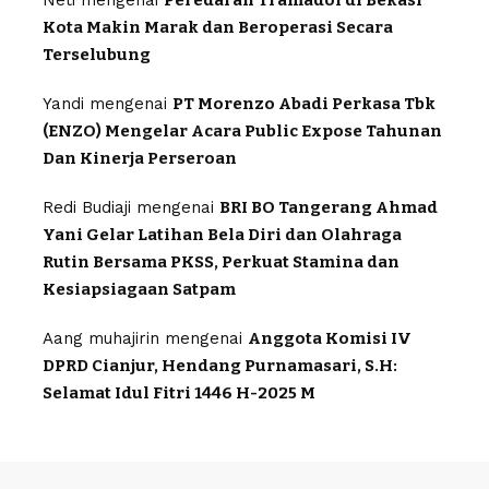
Neti
mengenai
Peredaran Tramadol di Bekasi
Kota Makin Marak dan Beroperasi Secara
Terselubung
Yandi
mengenai
PT Morenzo Abadi Perkasa Tbk
(ENZO) Mengelar Acara Public Expose Tahunan
Dan Kinerja Perseroan
Redi Budiaji
mengenai
BRI BO Tangerang Ahmad
Yani Gelar Latihan Bela Diri dan Olahraga
Rutin Bersama PKSS, Perkuat Stamina dan
Kesiapsiagaan Satpam
Aang muhajirin
mengenai
Anggota Komisi IV
DPRD Cianjur, Hendang Purnamasari, S.H:
Selamat Idul Fitri 1446 H-2025 M