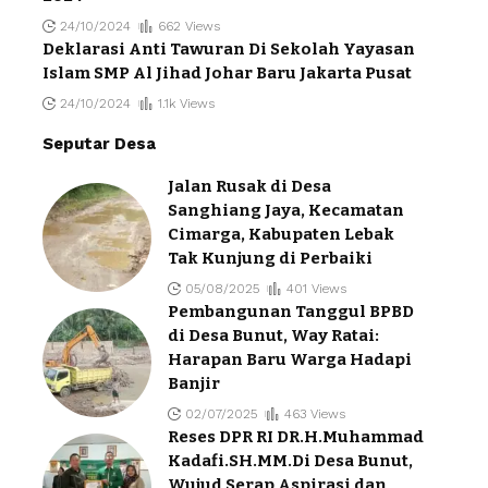
24/10/2024
662 Views
Deklarasi Anti Tawuran Di Sekolah Yayasan
Islam SMP Al Jihad Johar Baru Jakarta Pusat
24/10/2024
1.1k Views
Seputar Desa
Jalan Rusak di Desa
Sanghiang Jaya, Kecamatan
Cimarga, Kabupaten Lebak
Tak Kunjung di Perbaiki
05/08/2025
401 Views
Pembangunan Tanggul BPBD
di Desa Bunut, Way Ratai:
Harapan Baru Warga Hadapi
Banjir
02/07/2025
463 Views
Reses DPR RI DR.H.Muhammad
Kadafi.SH.MM.Di Desa Bunut,
Wujud Serap Aspirasi dan