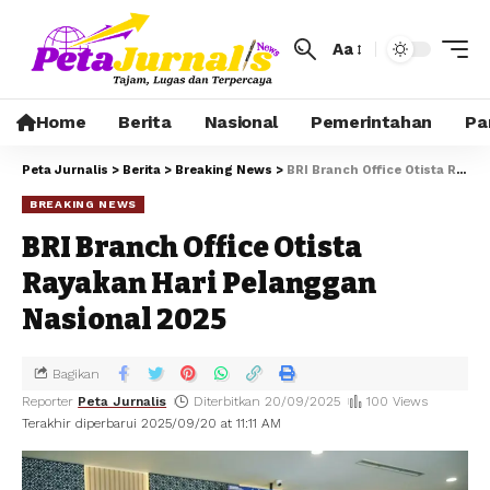
Aa
Home
Berita
Nasional
Pemerintahan
Pa
Peta Jurnalis
>
Berita
>
Breaking News
>
BRI Branch Office Otista Rayakan Hari Pelanggan Nasional 2025
BREAKING NEWS
BRI Branch Office Otista
Rayakan Hari Pelanggan
Nasional 2025
Bagikan
Reporter
Peta Jurnalis
Diterbitkan 20/09/2025
100 Views
Terakhir diperbarui 2025/09/20 at 11:11 AM