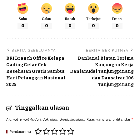
Suka
Galau
Kocak
Terkejut
Emosi
0
0
0
0
0
BERITA SEBELUMNYA
BERITA BERIKUTNYA
BRI Branch Office Kelapa
Danlanal Bintan Terima
Gading Gelar Cek
Kunjungan Kerja
Kesehatan Gratis Sambut
Danlanudal Tanjungpinang
Hari Pelanggan Nasional
dan Dansatrad 106
2025
Tanjungpinang
Tinggalkan ulasan
Alamat email Anda tidak akan dipublikasikan.
Ruas yang wajib ditandai
*
Penilaianmu