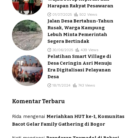
Harapan Rakyat Pesawaran
01/07/2025
502 Views
Jalan Desa Bertahun-Tahun
Rusak, Warga Kampung
Lebuh Minta Pemerintah
Segera Bertindak
30/06/2025
439 Views
Pelatihan Smart Village di
Desa Ceringin Asri Menuju
Era Digitalisasi Pelayanan
Desa
18/11/2024
743 Views
Komentar Terbaru
Rida
mengenai
Meriahkan HUT ke-1, Komunitas
Bacot Gelar Family Gathering di Bogor
Neti
mengenai
Peredaran Tramadol di Bekasi