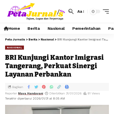
Aa
Home
Berita
Nasional
Pemerintahan
Pa
Peta Jurnalis
>
Berita
>
Nasional
>
BRI Kunjungi Kantor Imigrasi Tangerang, Perkuat Sinergi Layanan Perbankan
NASIONAL
BRI Kunjungi Kantor Imigrasi
Tangerang, Perkuat Sinergi
Layanan Perbankan
Bagikan
Reporter
Maya Handayani
Diterbitkan 31/01/2026
81 Views
Terakhir diperbarui 2026/01/31 at 8:05 AM