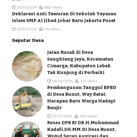
24/10/2024
662 Views
Deklarasi Anti Tawuran Di Sekolah Yayasan
Islam SMP Al Jihad Johar Baru Jakarta Pusat
24/10/2024
1.1k Views
Seputar Desa
Jalan Rusak di Desa
Sanghiang Jaya, Kecamatan
Cimarga, Kabupaten Lebak
Tak Kunjung di Perbaiki
05/08/2025
401 Views
Pembangunan Tanggul BPBD
di Desa Bunut, Way Ratai:
Harapan Baru Warga Hadapi
Banjir
02/07/2025
463 Views
Reses DPR RI DR.H.Muhammad
Kadafi.SH.MM.Di Desa Bunut,
Wujud Serap Aspirasi dan