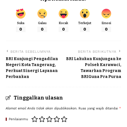
Suka
Galau
Kocak
Terkejut
Emosi
0
0
0
0
0
BERITA SEBELUMNYA
BERITA BERIKUTNYA
BRI Kunjungi Pengadilan
BRI Lakukan Kunjungan ke
Negeri Kota Tangerang,
Polsek Karawaci,
Perkuat Sinergi Layanan
Tawarkan Program
Perbankan
BRIGuna Pra Purna
Tinggalkan ulasan
Alamat email Anda tidak akan dipublikasikan.
Ruas yang wajib ditandai
*
Penilaianmu