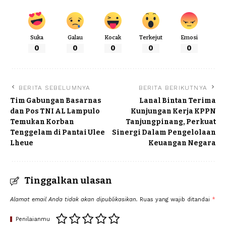
Suka
Galau
Kocak
Terkejut
Emosi
0
0
0
0
0
BERITA SEBELUMNYA
BERITA BERIKUTNYA
Tim Gabungan Basarnas
Lanal Bintan Terima
dan Pos TNI AL Lampulo
Kunjungan Kerja KPPN
Temukan Korban
Tanjungpinang, Perkuat
Tenggelam di Pantai Ulee
Sinergi Dalam Pengelolaan
Lheue
Keuangan Negara
Tinggalkan ulasan
Alamat email Anda tidak akan dipublikasikan.
Ruas yang wajib ditandai
*
Penilaianmu