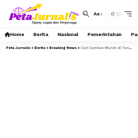
Aa
Home
Berita
Nasional
Pemerintahan
Pa
Peta Jurnalis
>
Berita
>
Breaking News
>
Cari Camilan Murah di Tanjung Priok? “Nyemil Yuk” Jadi Pilihan Warga