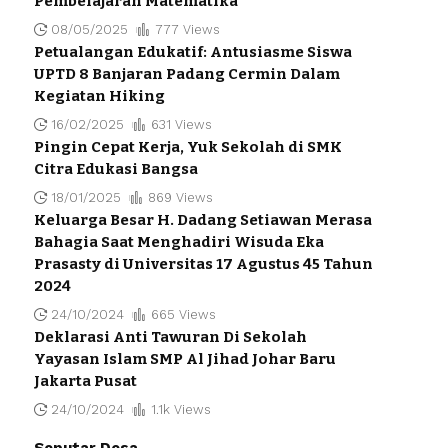
Pembelajaran Matematika
08/05/2025
777 Views
Petualangan Edukatif: Antusiasme Siswa
UPTD 8 Banjaran Padang Cermin Dalam
Kegiatan Hiking
16/02/2025
631 Views
Pingin Cepat Kerja, Yuk Sekolah di SMK
Citra Edukasi Bangsa
18/01/2025
869 Views
Keluarga Besar H. Dadang Setiawan Merasa
Bahagia Saat Menghadiri Wisuda Eka
Prasasty di Universitas 17 Agustus 45 Tahun
2024
24/10/2024
665 Views
Deklarasi Anti Tawuran Di Sekolah
Yayasan Islam SMP Al Jihad Johar Baru
Jakarta Pusat
24/10/2024
1.1k Views
Seputar Desa