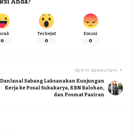
ksi Anda?
ocak
Terkejut
Emosi
0
0
0
BERITA BERIKUTNYA
Danlanal Sabang Laksanakan Kunjungan
Kerja ke Posal Sukakarya, KBN Balohan,
dan Posmat Pasiran