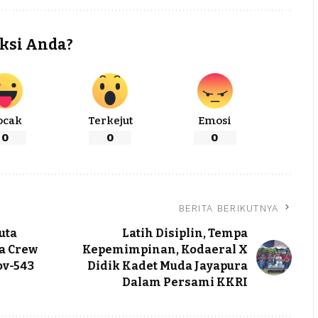
ksi Anda?
ocak
Terkejut
Emosi
0
0
0
BERITA BERIKUTNYA
uta
Latih Disiplin, Tempa
ta Crew
Kepemimpinan, Kodaeral X
ov-543
Didik Kadet Muda Jayapura
Dalam Persami KKRI