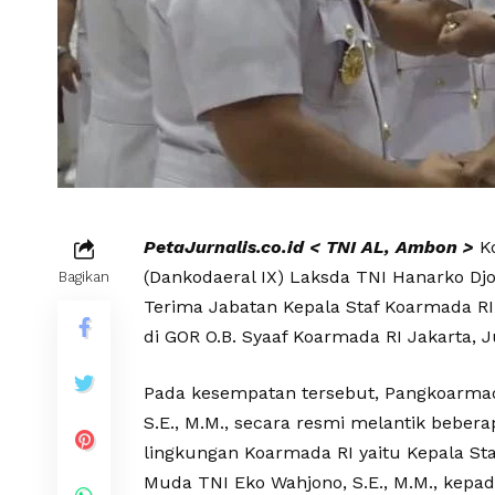
PetaJurnalis.co.id < TNI AL, Ambon >
Ko
(Dankodaeral IX) Laksda TNI Hanarko Dj
Bagikan
Terima Jabatan Kepala Staf Koarmada RI
di GOR O.B. Syaaf Koarmada RI Jakarta, J
Pada kesempatan tersebut, Pangkoarmad
S.E., M.M., secara resmi melantik beber
lingkungan Koarmada RI yaitu Kepala St
Muda TNI Eko Wahjono, S.E., M.M., kepa