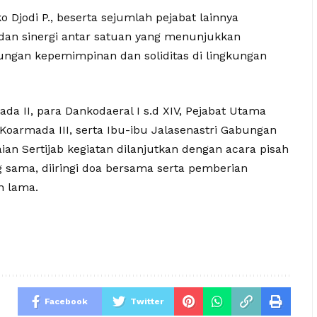
 Djodi P., beserta sejumlah pejabat lainnya
an sinergi antar satuan yang menunjukkan
an kepemimpinan dan soliditas di lingkungan
da II, para Dankodaeral I s.d XIV, Pejabat Utama
oarmada III, serta Ibu-ibu Jalasenastri Gabungan
ian Sertijab kegiatan dilanjutkan dengan acara pisah
sama, diiringi doa bersama serta pemberian
n lama.
Facebook
Twitter