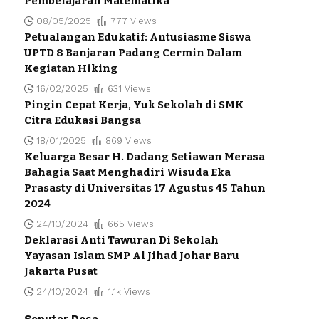
Pembelajaran Matematika
08/05/2025
777 Views
Petualangan Edukatif: Antusiasme Siswa
UPTD 8 Banjaran Padang Cermin Dalam
Kegiatan Hiking
16/02/2025
631 Views
Pingin Cepat Kerja, Yuk Sekolah di SMK
Citra Edukasi Bangsa
18/01/2025
869 Views
Keluarga Besar H. Dadang Setiawan Merasa
Bahagia Saat Menghadiri Wisuda Eka
Prasasty di Universitas 17 Agustus 45 Tahun
2024
24/10/2024
665 Views
Deklarasi Anti Tawuran Di Sekolah
Yayasan Islam SMP Al Jihad Johar Baru
Jakarta Pusat
24/10/2024
1.1k Views
Seputar Desa