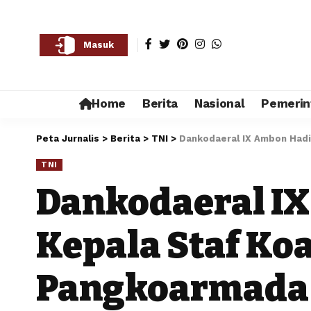
Masuk
Home
Berita
Nasional
Pemerin
Peta Jurnalis
>
Berita
>
TNI
>
Dankodaeral IX Ambon Hadir
TNI
Dankodaeral IX
Kepala Staf Ko
Pangkoarmada 