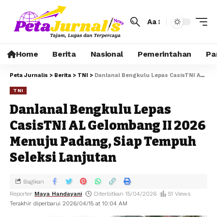
Aa
Home
Berita
Nasional
Pemerintahan
Pa
Peta Jurnalis
>
Berita
>
TNI
>
Danlanal Bengkulu Lepas CasisTNI AL Gelombang II 2026 Menuju Padang, Siap Tempuh Seleksi Lanjutan
TNI
Danlanal Bengkulu Lepas
CasisTNI AL Gelombang II 2026
Menuju Padang, Siap Tempuh
Seleksi Lanjutan
Bagikan
Reporter
Maya Handayani
Diterbitkan 15/04/2026
51 Views
Terakhir diperbarui 2026/04/15 at 10:04 AM