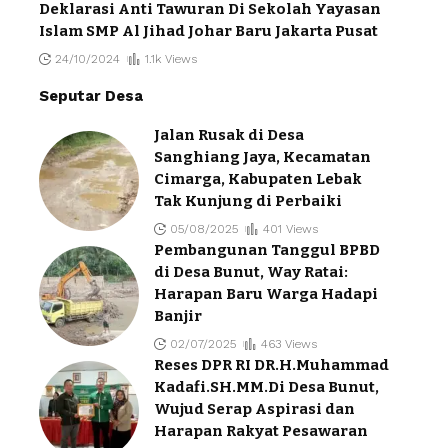
Deklarasi Anti Tawuran Di Sekolah Yayasan
Islam SMP Al Jihad Johar Baru Jakarta Pusat
24/10/2024
1.1k Views
Seputar Desa
Jalan Rusak di Desa
Sanghiang Jaya, Kecamatan
Cimarga, Kabupaten Lebak
Tak Kunjung di Perbaiki
05/08/2025
401 Views
Pembangunan Tanggul BPBD
di Desa Bunut, Way Ratai:
Harapan Baru Warga Hadapi
Banjir
02/07/2025
463 Views
Reses DPR RI DR.H.Muhammad
Kadafi.SH.MM.Di Desa Bunut,
Wujud Serap Aspirasi dan
Harapan Rakyat Pesawaran