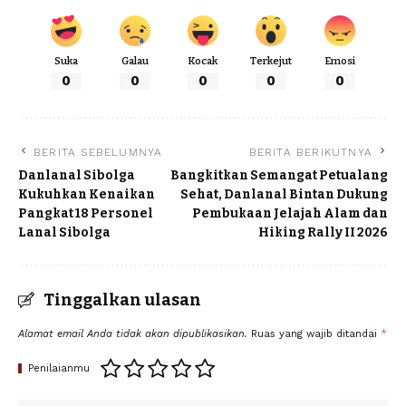
Suka
Galau
Kocak
Terkejut
Emosi
0
0
0
0
0
BERITA SEBELUMNYA
BERITA BERIKUTNYA
Danlanal Sibolga
Bangkitkan Semangat Petualang
Kukuhkan Kenaikan
Sehat, Danlanal Bintan Dukung
Pangkat 18 Personel
Pembukaan Jelajah Alam dan
Lanal Sibolga
Hiking Rally II 2026
Tinggalkan ulasan
Alamat email Anda tidak akan dipublikasikan.
Ruas yang wajib ditandai
*
Penilaianmu