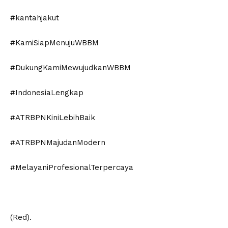
#kantahjakut
#KamiSiapMenujuWBBM
#DukungKamiMewujudkanWBBM
#IndonesiaLengkap
#ATRBPNKiniLebihBaik
#ATRBPNMajudanModern
#MelayaniProfesionalTerpercaya
(Red).