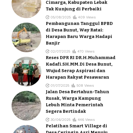
Cimarga, Kabupaten Lebak
Tak Kunjung di Perbaiki
05/08/2025
409 Views
Pembangunan Tanggul BPBD
di Desa Bunut, Way Ratai:
Harapan Baru Warga Hadapi
Banjir
02/07/2025
470 Views
Reses DPR RI DR.H.Muhammad
Kadafi.SH.MM.Di Desa Bunut,
Wujud Serap Aspirasi dan
Harapan Rakyat Pesawaran
01/07/2025
508 Views
Jalan Desa Bertahun-Tahun
Rusak, Warga Kampung
Lebuh Minta Pemerintah
Segera Bertindak
30/06/2025
446 Views
Pelatihan Smart Village di
Desa Ceringin Asri Menuju