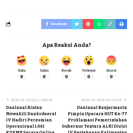
Facebook
Apa Reaksi Anda?
Suka
Galau
Kocak
Terkejut
Emosi
0
0
0
0
0
BERITA SEBELUMNYA
BERITA BERIKUTNYA
Danlanal Bintan
Danlanal Banjarmasin
Mewakili Dankodaeral
Pimpin Upacara HUT Ke-77
IV Hadiri Peresmian
Proklamasi Pemerintahan
Operasional 1.061
Gubernur Tentara ALRI Divisi
KDKMP Secara Online
IV Pertahanan Kalimantan