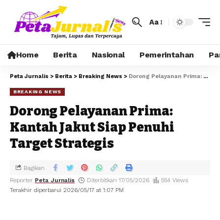
Aa
Home
Berita
Nasional
Pemerintahan
Pa
Peta Jurnalis
>
Berita
>
Breaking News
>
Dorong Pelayanan Prima: Kantah Jakut Siap Penuhi Target Strategis
BREAKING NEWS
Dorong Pelayanan Prima:
Kantah Jakut Siap Penuhi
Target Strategis
Bagikan
Reporter
Peta Jurnalis
Diterbitkan 17/05/2026
554 Views
Terakhir diperbarui 2026/05/17 at 1:07 PM