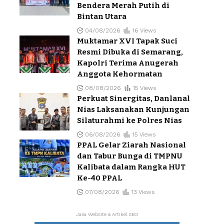
Bendera Merah Putih di
Bintan Utara
04/08/2026
16 Views
Muktamar XVI Tapak Suci
Resmi Dibuka di Semarang,
Kapolri Terima Anugerah
Anggota Kehormatan
08/08/2026
15 Views
Perkuat Sinergitas, Danlanal
Nias Laksanakan Kunjungan
Silaturahmi ke Polres Nias
06/08/2026
15 Views
PPAL Gelar Ziarah Nasional
dan Tabur Bunga di TMPNU
Kalibata dalam Rangka HUT
Ke-40 PPAL
07/08/2026
13 Views
Jasa Website & Artikel SEO