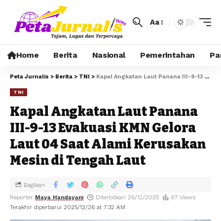
Aa
Home
Berita
Nasional
Pemerintahan
Pa
Peta Jurnalis
>
Berita
>
TNI
>
Kapal Angkatan Laut Panana III-9-13 Evakuasi KMN Gelora Laut 04 Saat Alami Kerusakan Mesin di Tengah Laut
TNI
Kapal Angkatan Laut Panana
III-9-13 Evakuasi KMN Gelora
Laut 04 Saat Alami Kerusakan
Mesin di Tengah Laut
Bagikan
Reporter
Maya Handayani
Diterbitkan 26/12/2025
97 Views
Terakhir diperbarui 2025/12/26 at 7:32 AM