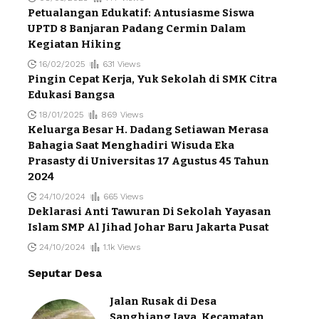
Petualangan Edukatif: Antusiasme Siswa
UPTD 8 Banjaran Padang Cermin Dalam
Kegiatan Hiking
16/02/2025
631 Views
Pingin Cepat Kerja, Yuk Sekolah di SMK Citra
Edukasi Bangsa
18/01/2025
869 Views
Keluarga Besar H. Dadang Setiawan Merasa
Bahagia Saat Menghadiri Wisuda Eka
Prasasty di Universitas 17 Agustus 45 Tahun
2024
24/10/2024
665 Views
Deklarasi Anti Tawuran Di Sekolah Yayasan
Islam SMP Al Jihad Johar Baru Jakarta Pusat
24/10/2024
1.1k Views
Seputar Desa
Jalan Rusak di Desa
Sanghiang Jaya, Kecamatan