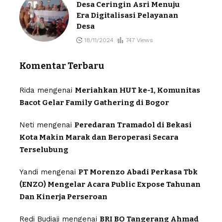
Desa Ceringin Asri Menuju
Era Digitalisasi Pelayanan
Desa
18/11/2024
747 Views
Komentar Terbaru
Rida
mengenai
Meriahkan HUT ke-1, Komunitas
Bacot Gelar Family Gathering di Bogor
Neti
mengenai
Peredaran Tramadol di Bekasi
Kota Makin Marak dan Beroperasi Secara
Terselubung
Yandi
mengenai
PT Morenzo Abadi Perkasa Tbk
(ENZO) Mengelar Acara Public Expose Tahunan
Dan Kinerja Perseroan
Redi Budiaji
mengenai
BRI BO Tangerang Ahmad