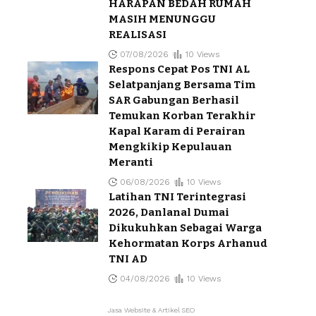
HARAPAN BEDAH RUMAH
MASIH MENUNGGU
REALISASI
07/08/2026
10 Views
Respons Cepat Pos TNI AL
Selatpanjang Bersama Tim
SAR Gabungan Berhasil
Temukan Korban Terakhir
Kapal Karam di Perairan
Mengkikip Kepulauan
Meranti
06/08/2026
10 Views
Latihan TNI Terintegrasi
2026, Danlanal Dumai
Dikukuhkan Sebagai Warga
Kehormatan Korps Arhanud
TNI AD
04/08/2026
10 Views
Jasa Website & Artikel SEO