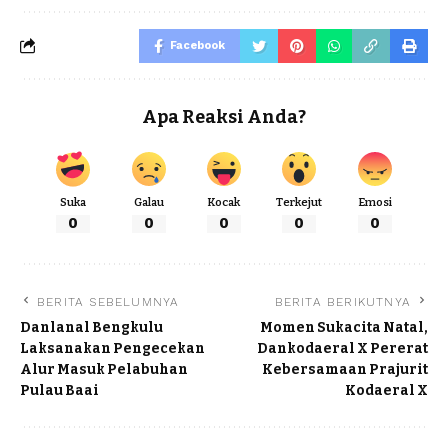
Facebook
Apa Reaksi Anda?
Suka
Galau
Kocak
Terkejut
Emosi
0
0
0
0
0
BERITA SEBELUMNYA
BERITA BERIKUTNYA
Danlanal Bengkulu
Momen Sukacita Natal,
Laksanakan Pengecekan
Dankodaeral X Pererat
Alur Masuk Pelabuhan
Kebersamaan Prajurit
Pulau Baai
Kodaeral X