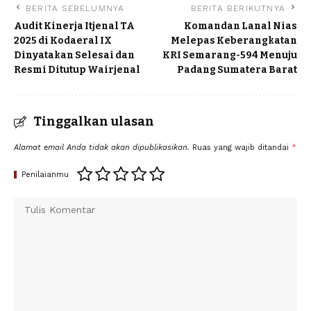
BERITA SEBELUMNYA
BERITA BERIKUTNYA
Audit Kinerja Itjenal TA
Komandan Lanal Nias
2025 di Kodaeral IX
Melepas Keberangkatan
Dinyatakan Selesai dan
KRI Semarang-594 Menuju
Resmi Ditutup Wairjenal
Padang Sumatera Barat
Tinggalkan ulasan
Alamat email Anda tidak akan dipublikasikan.
Ruas yang wajib ditandai
*
Penilaianmu