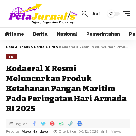
Aa
Home
Berita
Nasional
Pemerintahan
Pa
Peta Jurnalis
>
Berita
>
TNI
>
Kodaeral X Resmi Meluncurkan Produk Ketahanan Pangan Maritim Pada Peringatan Hari Armada RI 2025
TNI
Kodaeral X Resmi
Meluncurkan Produk
Ketahanan Pangan Maritim
Pada Peringatan Hari Armada
RI 2025
Bagikan
Reporter
Maya Handayani
Diterbitkan 06/12/2025
94 Views