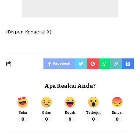
(Dispen Kodaeral X)
Facebook
Apa Reaksi Anda?
Suka
Galau
Kocak
Terkejut
Emosi
0
0
0
0
0