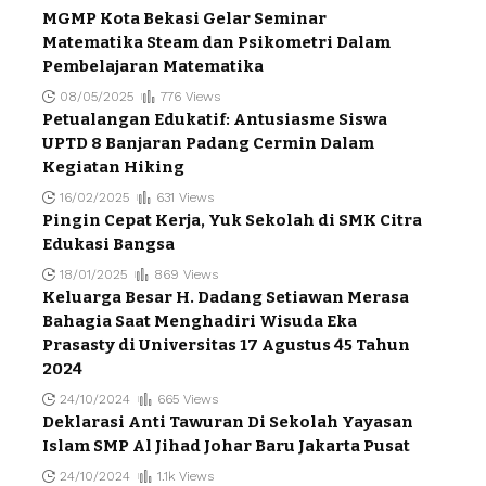
MGMP Kota Bekasi Gelar Seminar
Matematika Steam dan Psikometri Dalam
Pembelajaran Matematika
08/05/2025
776 Views
Petualangan Edukatif: Antusiasme Siswa
UPTD 8 Banjaran Padang Cermin Dalam
Kegiatan Hiking
16/02/2025
631 Views
Pingin Cepat Kerja, Yuk Sekolah di SMK Citra
Edukasi Bangsa
18/01/2025
869 Views
Keluarga Besar H. Dadang Setiawan Merasa
Bahagia Saat Menghadiri Wisuda Eka
Prasasty di Universitas 17 Agustus 45 Tahun
2024
24/10/2024
665 Views
Deklarasi Anti Tawuran Di Sekolah Yayasan
Islam SMP Al Jihad Johar Baru Jakarta Pusat
24/10/2024
1.1k Views