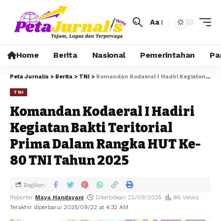
Aa
Home
Berita
Nasional
Pemerintahan
Pa
Peta Jurnalis
>
Berita
>
TNI
>
Komandan Kodaeral I Hadiri Kegiatan Bakti Teritorial Prima Dalam Rangka HUT Ke-80 TNI Tahun 2025
TNI
Komandan Kodaeral I Hadiri
Kegiatan Bakti Teritorial
Prima Dalam Rangka HUT Ke-
80 TNI Tahun 2025
Bagikan
Reporter
Maya Handayani
Diterbitkan 22/09/2025
86 Views
Terakhir diperbarui 2025/09/22 at 4:32 AM