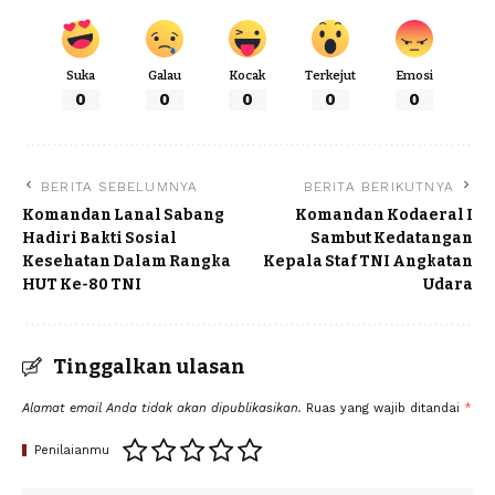
Suka
Galau
Kocak
Terkejut
Emosi
0
0
0
0
0
BERITA SEBELUMNYA
BERITA BERIKUTNYA
Komandan Lanal Sabang
Komandan Kodaeral I
Hadiri Bakti Sosial
Sambut Kedatangan
Kesehatan Dalam Rangka
Kepala Staf TNI Angkatan
HUT Ke-80 TNI
Udara
Tinggalkan ulasan
Alamat email Anda tidak akan dipublikasikan.
Ruas yang wajib ditandai
*
Penilaianmu