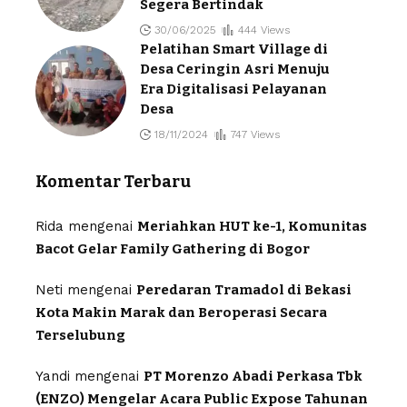
Segera Bertindak
30/06/2025
444 Views
Pelatihan Smart Village di
Desa Ceringin Asri Menuju
Era Digitalisasi Pelayanan
Desa
18/11/2024
747 Views
Komentar Terbaru
Rida
mengenai
Meriahkan HUT ke-1, Komunitas
Bacot Gelar Family Gathering di Bogor
Neti
mengenai
Peredaran Tramadol di Bekasi
Kota Makin Marak dan Beroperasi Secara
Terselubung
Yandi
mengenai
PT Morenzo Abadi Perkasa Tbk
(ENZO) Mengelar Acara Public Expose Tahunan