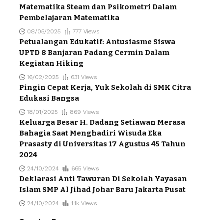
Matematika Steam dan Psikometri Dalam
Pembelajaran Matematika
08/05/2025
777 Views
Petualangan Edukatif: Antusiasme Siswa
UPTD 8 Banjaran Padang Cermin Dalam
Kegiatan Hiking
16/02/2025
631 Views
Pingin Cepat Kerja, Yuk Sekolah di SMK Citra
Edukasi Bangsa
18/01/2025
869 Views
Keluarga Besar H. Dadang Setiawan Merasa
Bahagia Saat Menghadiri Wisuda Eka
Prasasty di Universitas 17 Agustus 45 Tahun
2024
24/10/2024
665 Views
Deklarasi Anti Tawuran Di Sekolah Yayasan
Islam SMP Al Jihad Johar Baru Jakarta Pusat
24/10/2024
1.1k Views