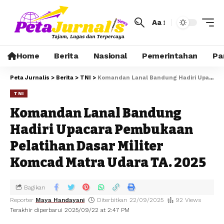
Aa
Home
Berita
Nasional
Pemerintahan
Pa
Peta Jurnalis
>
Berita
>
TNI
>
Komandan Lanal Bandung Hadiri Upacara Pembukaan Pelatihan Dasar Militer Komcad Matra Udara TA. 2025
TNI
Komandan Lanal Bandung
Hadiri Upacara Pembukaan
Pelatihan Dasar Militer
Komcad Matra Udara TA. 2025
Bagikan
Reporter
Maya Handayani
Diterbitkan 22/09/2025
92 Views
Terakhir diperbarui 2025/09/22 at 2:47 PM