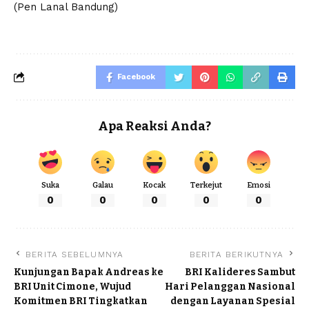
(Pen Lanal Bandung)
Facebook
Apa Reaksi Anda?
Suka
Galau
Kocak
Terkejut
Emosi
0
0
0
0
0
BERITA SEBELUMNYA
BERITA BERIKUTNYA
Kunjungan Bapak Andreas ke
BRI Kalideres Sambut
BRI Unit Cimone, Wujud
Hari Pelanggan Nasional
Komitmen BRI Tingkatkan
dengan Layanan Spesial