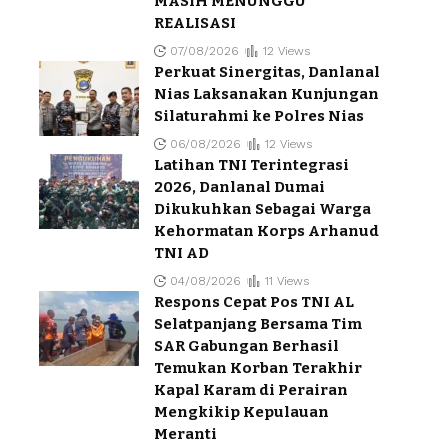
MASIH MENUNGGU
REALISASI
07/08/2026
12 Views
Perkuat Sinergitas, Danlanal
Nias Laksanakan Kunjungan
Silaturahmi ke Polres Nias
06/08/2026
12 Views
Latihan TNI Terintegrasi
2026, Danlanal Dumai
Dikukuhkan Sebagai Warga
Kehormatan Korps Arhanud
TNI AD
04/08/2026
11 Views
Respons Cepat Pos TNI AL
Selatpanjang Bersama Tim
SAR Gabungan Berhasil
Temukan Korban Terakhir
Kapal Karam di Perairan
Mengkikip Kepulauan
Meranti