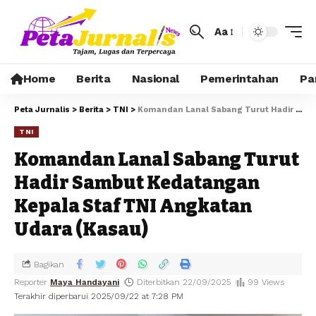
Aa
Home
Berita
Nasional
Pemerintahan
Pa
Peta Jurnalis
>
Berita
>
TNI
>
Komandan Lanal Sabang Turut Hadir Sambut Kedatangan Kepala Staf TNI Angkatan Udara (Kasau)
TNI
Komandan Lanal Sabang Turut
Hadir Sambut Kedatangan
Kepala Staf TNI Angkatan
Udara (Kasau)
Bagikan
Reporter
Maya Handayani
Diterbitkan 22/09/2025
99 Views
Terakhir diperbarui 2025/09/22 at 7:28 PM