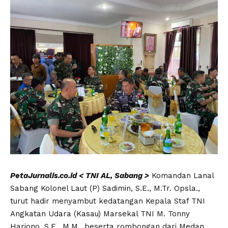
PetaJurnalis.co.id < TNI AL, Sabang >
Komandan Lanal
Sabang Kolonel Laut (P) Sadimin, S.E., M.Tr. Opsla.,
turut hadir menyambut kedatangan Kepala Staf TNI
Angkatan Udara (Kasau) Marsekal TNI M. Tonny
Harjono, S.E., M.M., beserta rombongan dari Medan,