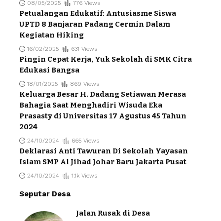
08/05/2025
776 Views
Petualangan Edukatif: Antusiasme Siswa
UPTD 8 Banjaran Padang Cermin Dalam
Kegiatan Hiking
16/02/2025
631 Views
Pingin Cepat Kerja, Yuk Sekolah di SMK Citra
Edukasi Bangsa
18/01/2025
869 Views
Keluarga Besar H. Dadang Setiawan Merasa
Bahagia Saat Menghadiri Wisuda Eka
Prasasty di Universitas 17 Agustus 45 Tahun
2024
24/10/2024
665 Views
Deklarasi Anti Tawuran Di Sekolah Yayasan
Islam SMP Al Jihad Johar Baru Jakarta Pusat
24/10/2024
1.1k Views
Seputar Desa
Jalan Rusak di Desa