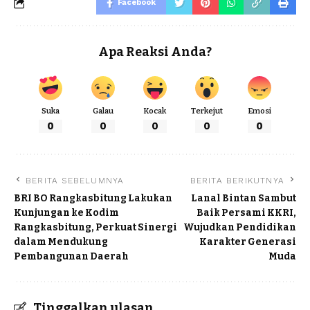
Facebook
Apa Reaksi Anda?
Suka
Galau
Kocak
Terkejut
Emosi
0
0
0
0
0
BERITA SEBELUMNYA
BERITA BERIKUTNYA
BRI BO Rangkasbitung Lakukan
Lanal Bintan Sambut
Kunjungan ke Kodim
Baik Persami KKRI,
Rangkasbitung, Perkuat Sinergi
Wujudkan Pendidikan
dalam Mendukung
Karakter Generasi
Pembangunan Daerah
Muda
Tinggalkan ulasan