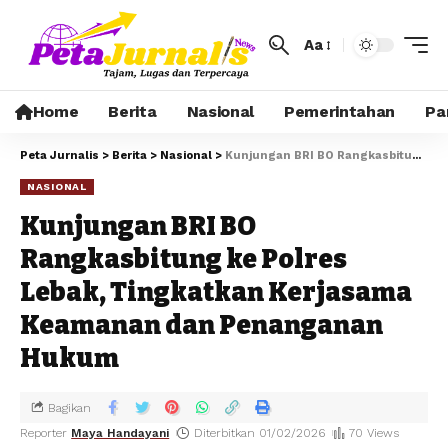
Aa
Home
Berita
Nasional
Pemerintahan
Pa
Peta Jurnalis
>
Berita
>
Nasional
>
Kunjungan BRI BO Rangkasbitung ke Polres Lebak, Tingkatkan Kerjasama Keamanan dan Penanganan Hukum
NASIONAL
Kunjungan BRI BO
Rangkasbitung ke Polres
Lebak, Tingkatkan Kerjasama
Keamanan dan Penanganan
Hukum
Bagikan
Reporter
Maya Handayani
Diterbitkan 01/02/2026
70 Views