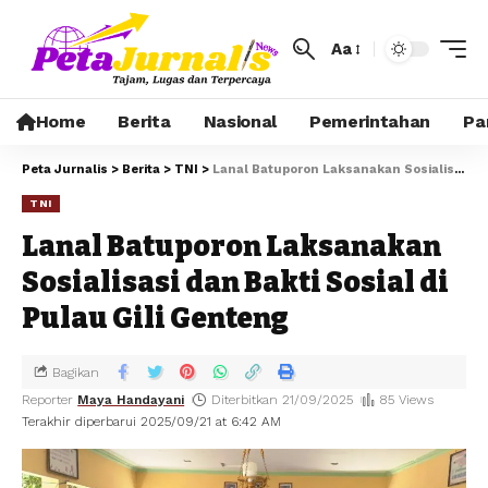
Aa
Home
Berita
Nasional
Pemerintahan
Pa
Peta Jurnalis
>
Berita
>
TNI
>
Lanal Batuporon Laksanakan Sosialisasi dan Bakti Sosial di Pulau Gili Genteng
TNI
Lanal Batuporon Laksanakan
Sosialisasi dan Bakti Sosial di
Pulau Gili Genteng
Bagikan
Reporter
Maya Handayani
Diterbitkan 21/09/2025
85 Views
Terakhir diperbarui 2025/09/21 at 6:42 AM