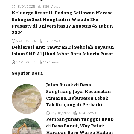
18/01/2025
869 Views
Keluarga Besar H. Dadang Setiawan Merasa
Bahagia Saat Menghadiri Wisuda Eka
Prasasty di Universitas 17 Agustus 45 Tahun
2024
24/10/2024
665 Views
Deklarasi Anti Tawuran Di Sekolah Yayasan
Islam SMP Al Jihad Johar Baru Jakarta Pusat
24/10/2024
1.1k Views
Seputar Desa
Jalan Rusak di Desa
Sanghiang Jaya, Kecamatan
Cimarga, Kabupaten Lebak
Tak Kunjung di Perbaiki
05/08/2025
404 Views
Pembangunan Tanggul BPBD
di Desa Bunut, Way Ratai:
Harapan Baru Warga Hadapi