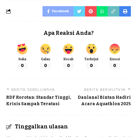
Facebook
Apa Reaksi Anda?
Suka
Galau
Kocak
Terkejut
Emosi
0
0
0
0
0
BERITA SEBELUMNYA
BERITA BERIKUTNYA
RDF Rorotan: Standar Tinggi,
Danlanal Bintan Hadiri
Krisis Sampah Teratasi
Acara Aquathlon 2025
Tinggalkan ulasan