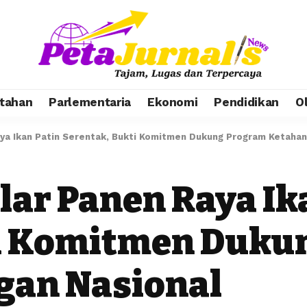
tahan
Parlementaria
Ekonomi
Pendidikan
O
aya Ikan Patin Serentak, Bukti Komitmen Dukung Program Ketahan
lar Panen Raya Ik
ti Komitmen Duku
gan Nasional