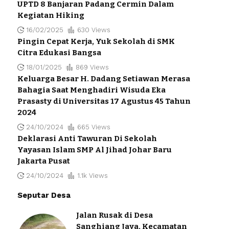
UPTD 8 Banjaran Padang Cermin Dalam
Kegiatan Hiking
16/02/2025
630 Views
Pingin Cepat Kerja, Yuk Sekolah di SMK
Citra Edukasi Bangsa
18/01/2025
869 Views
Keluarga Besar H. Dadang Setiawan Merasa
Bahagia Saat Menghadiri Wisuda Eka
Prasasty di Universitas 17 Agustus 45 Tahun
2024
24/10/2024
665 Views
Deklarasi Anti Tawuran Di Sekolah
Yayasan Islam SMP Al Jihad Johar Baru
Jakarta Pusat
24/10/2024
1.1k Views
Seputar Desa
Jalan Rusak di Desa
Sanghiang Jaya, Kecamatan