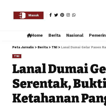
Masuk
Home
Berita
Nasional
Pemerin
Peta Jurnalis
>
Berita
>
TNI
>
Lanal Dumai Gelar Panen R
TNI
Lanal Dumai Ge
Serentak, Buk
Ketahanan Pan