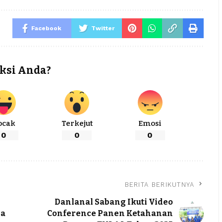
Facebook
Twitter
ksi Anda?
ocak
Terkejut
Emosi
0
0
0
BERITA BERIKUTNYA
Danlanal Sabang Ikuti Video
ra
Conference Panen Ketahanan