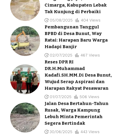
Cimarga, Kabupaten Lebak
Tak Kunjung di Perbaiki
05/08/2025
404 Views
Pembangunan Tanggul
BPBD di Desa Bunut, Way
Ratai: Harapan Baru Warga
Hadapi Banjir
02/07/2025
467 Views
Reses DPR RI
DR.H.Muhammad
Kadafi.SH.MM.Di Desa Bunut,
Wujud Serap Aspirasi dan
Harapan Rakyat Pesawaran
01/07/2025
506 Views
Jalan Desa Bertahun-Tahun
Rusak, Warga Kampung
Lebuh Minta Pemerintah
Segera Bertindak
30/06/2025
443 Views