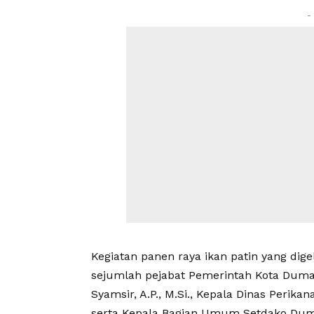
-
Kegiatan panen raya ikan patin yang digel
sejumlah pejabat Pemerintah Kota Dumai,
Syamsir, A.P., M.Si., Kepala Dinas Perik
serta Kepala Bagian Umum Setdako Dum