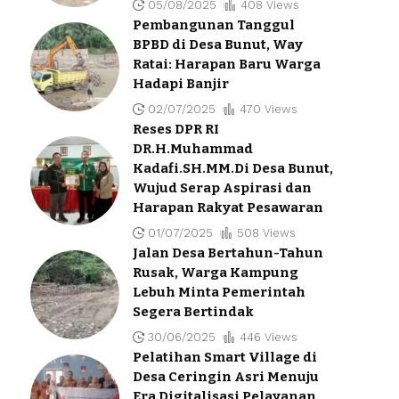
05/08/2025
408 Views
Pembangunan Tanggul
BPBD di Desa Bunut, Way
Ratai: Harapan Baru Warga
Hadapi Banjir
02/07/2025
470 Views
Reses DPR RI
DR.H.Muhammad
Kadafi.SH.MM.Di Desa Bunut,
Wujud Serap Aspirasi dan
Harapan Rakyat Pesawaran
01/07/2025
508 Views
Jalan Desa Bertahun-Tahun
Rusak, Warga Kampung
Lebuh Minta Pemerintah
Segera Bertindak
30/06/2025
446 Views
Pelatihan Smart Village di
Desa Ceringin Asri Menuju
Era Digitalisasi Pelayanan