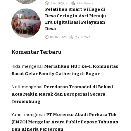
30/06/2025
444 Views
Pelatihan Smart Village di
Desa Ceringin Asri Menuju
Era Digitalisasi Pelayanan
Desa
18/11/2024
747 Views
Komentar Terbaru
Rida
mengenai
Meriahkan HUT ke-1, Komunitas
Bacot Gelar Family Gathering di Bogor
Neti
mengenai
Peredaran Tramadol di Bekasi
Kota Makin Marak dan Beroperasi Secara
Terselubung
Yandi
mengenai
PT Morenzo Abadi Perkasa Tbk
(ENZO) Mengelar Acara Public Expose Tahunan
Dan Kinerja Perseroan