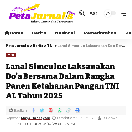
Aa
Home
Berita
Nasional
Pemerintahan
Pa
Peta Jurnalis
>
Berita
>
TNI
>
Lanal Simeulue Laksanakan Do’a Bersama Dalam Rangka Panen Ketahanan Pangan TNI AL Tahun 2025
TNI
Lanal Simeulue Laksanakan
Do’a Bersama Dalam Rangka
Panen Ketahanan Pangan TNI
AL Tahun 2025
Bagikan
Reporter
Maya Handayani
Diterbitkan 28/10/2025
93 Views
Terakhir diperbarui 2025/10/28 at 1:26 PM