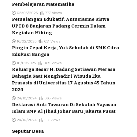
Pembelajaran Matematika
08/05/2025
777 Views
Petualangan Edukatif: Antusiasme Siswa
UPTD 8 Banjaran Padang Cermin Dalam
Kegiatan Hiking
16/02/2025
631 Views
Pingin Cepat Kerja, Yuk Sekolah di SMK Citra
Edukasi Bangsa
18/01/2025
869 Views
Keluarga Besar H. Dadang Setiawan Merasa
Bahagia Saat Menghadiri Wisuda Eka
Prasasty di Universitas 17 Agustus 45 Tahun
2024
24/10/2024
665 Views
Deklarasi Anti Tawuran Di Sekolah Yayasan
Islam SMP Al Jihad Johar Baru Jakarta Pusat
24/10/2024
1.1k Views
Seputar Desa