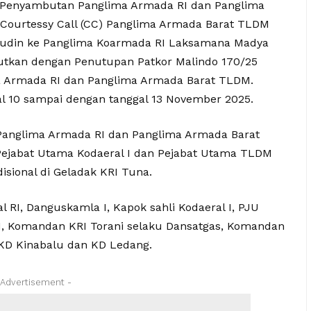
p Penyambutan Panglima Armada RI dan Panglima
Courtessy Call (CC) Panglima Armada Barat TLDM
udin ke Panglima Koarmada RI Laksamana Madya
anjutkan dengan Penutupan Patkor Malindo 170/25
ma Armada RI dan Panglima Armada Barat TLDM.
ggal 10 sampai dengan tanggal 13 November 2025.
 Panglima Armada RI dan Panglima Armada Barat
Pejabat Utama Kodaeral I dan Pejabat Utama TLDM
sional di Geladak KRI Tuna.
RI, Danguskamla I, Kapok sahli Kodaeral I, PJU
I, Komandan KRI Torani selaku Dansatgas, Komandan
 KD Kinabalu dan KD Ledang.
 Advertisement -