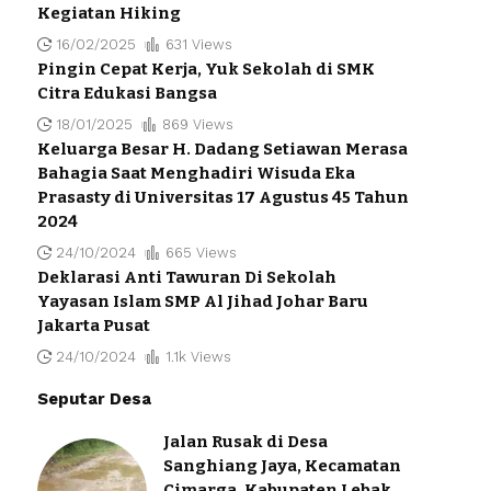
Kegiatan Hiking
16/02/2025
631 Views
Pingin Cepat Kerja, Yuk Sekolah di SMK
Citra Edukasi Bangsa
18/01/2025
869 Views
Keluarga Besar H. Dadang Setiawan Merasa
Bahagia Saat Menghadiri Wisuda Eka
Prasasty di Universitas 17 Agustus 45 Tahun
2024
24/10/2024
665 Views
Deklarasi Anti Tawuran Di Sekolah
Yayasan Islam SMP Al Jihad Johar Baru
Jakarta Pusat
24/10/2024
1.1k Views
Seputar Desa
Jalan Rusak di Desa
Sanghiang Jaya, Kecamatan
Cimarga, Kabupaten Lebak