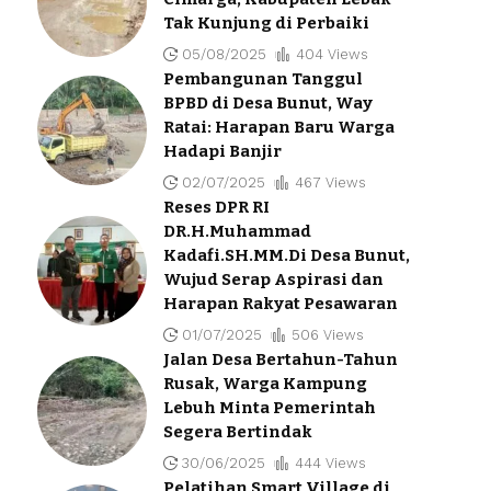
Tak Kunjung di Perbaiki
05/08/2025
404 Views
Pembangunan Tanggul
BPBD di Desa Bunut, Way
Ratai: Harapan Baru Warga
Hadapi Banjir
02/07/2025
467 Views
Reses DPR RI
DR.H.Muhammad
Kadafi.SH.MM.Di Desa Bunut,
Wujud Serap Aspirasi dan
Harapan Rakyat Pesawaran
01/07/2025
506 Views
Jalan Desa Bertahun-Tahun
Rusak, Warga Kampung
Lebuh Minta Pemerintah
Segera Bertindak
30/06/2025
444 Views
Pelatihan Smart Village di