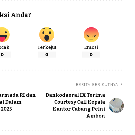
ksi Anda?
ocak
Terkejut
Emosi
0
0
0
BERITA BERIKUTNYA
armada RI dan
Dankodaeral IX Terima
al Dalam
Courtesy Call Kepala
 2025
Kantor Cabang Pelni
Ambon