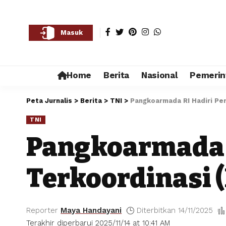
Masuk
Home
Berita
Nasional
Pemerin
Peta Jurnalis
>
Berita
>
TNI
>
Pangkoarmada RI Hadiri Pen
TNI
Pangkoarmada R
Terkoordinasi (
Reporter
Maya Handayani
Diterbitkan 14/11/2025
Terakhir diperbarui 2025/11/14 at 10:41 AM