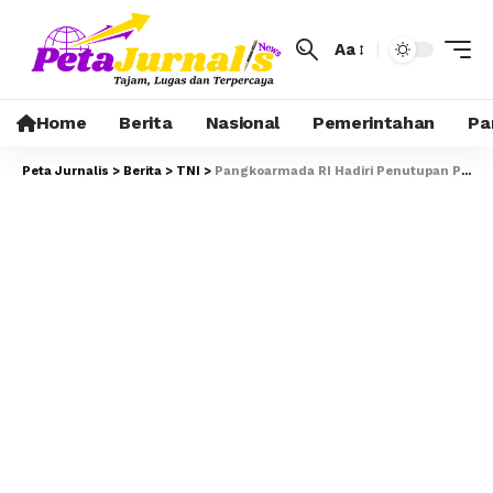
Aa
Home
Berita
Nasional
Pemerintahan
Pa
Peta Jurnalis
>
Berita
>
TNI
>
Pangkoarmada RI Hadiri Penutupan Patrolu Terkoirdinasi (Patkor) Malindo 170/25