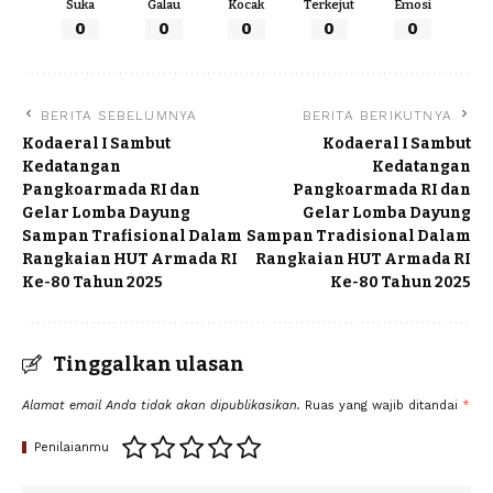
Suka
Galau
Kocak
Terkejut
Emosi
0
0
0
0
0
BERITA SEBELUMNYA
BERITA BERIKUTNYA
Kodaeral I Sambut
Kodaeral I Sambut
Kedatangan
Kedatangan
Pangkoarmada RI dan
Pangkoarmada RI dan
Gelar Lomba Dayung
Gelar Lomba Dayung
Sampan Trafisional Dalam
Sampan Tradisional Dalam
Rangkaian HUT Armada RI
Rangkaian HUT Armada RI
Ke-80 Tahun 2025
Ke-80 Tahun 2025
Tinggalkan ulasan
Alamat email Anda tidak akan dipublikasikan.
Ruas yang wajib ditandai
*
Penilaianmu