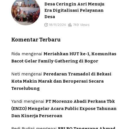
Desa Ceringin Asri Menuju
Era Digitalisasi Pelayanan
Desa
18/11/2024
749 Views
Komentar Terbaru
Rida
mengenai
Meriahkan HUT ke-1, Komunitas
Bacot Gelar Family Gathering di Bogor
Neti
mengenai
Peredaran Tramadol di Bekasi
Kota Makin Marak dan Beroperasi Secara
Terselubung
Yandi
mengenai
PT Morenzo Abadi Perkasa Tbk
(ENZO) Mengelar Acara Public Expose Tahunan
Dan Kinerja Perseroan
Redi Budiaji
mengenai
BRI BO Tangerang Ahmad