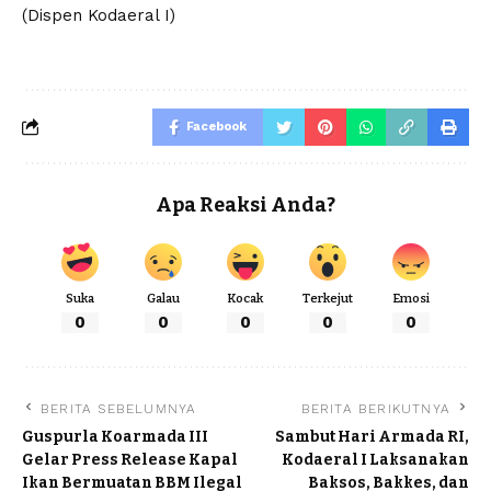
(Dispen Kodaeral I)
Facebook
Apa Reaksi Anda?
Suka
Galau
Kocak
Terkejut
Emosi
0
0
0
0
0
BERITA SEBELUMNYA
BERITA BERIKUTNYA
Guspurla Koarmada III
Sambut Hari Armada RI,
Gelar Press Release Kapal
Kodaeral I Laksanakan
Ikan Bermuatan BBM Ilegal
Baksos, Bakkes, dan