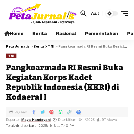
Aa
Home
Berita
Nasional
Pemerintahan
Pa
Peta Jurnalis
>
Berita
>
TNI
>
Pangkoarmada RI Resmi Buka Kegiatan Korps Kadet Republik Indonesia (KKRI) di Kodaeral I
TNI
Pangkoarmada RI Resmi Buka
Kegiatan Korps Kadet
Republik Indonesia (KKRI) di
Kodaeral I
Bagikan
Reporter
Maya Handayani
Diterbitkan 16/11/2025
97 Views
Terakhir diperbarui 2025/11/16 at 7:40 PM