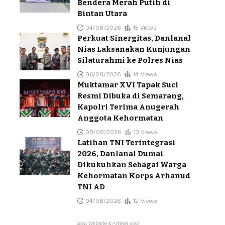
Bendera Merah Putih di
Bintan Utara
04/08/2026
15 Views
Perkuat Sinergitas, Danlanal
Nias Laksanakan Kunjungan
Silaturahmi ke Polres Nias
06/08/2026
14 Views
Muktamar XVI Tapak Suci
Resmi Dibuka di Semarang,
Kapolri Terima Anugerah
Anggota Kehormatan
08/08/2026
13 Views
Latihan TNI Terintegrasi
2026, Danlanal Dumai
Dikukuhkan Sebagai Warga
Kehormatan Korps Arhanud
TNI AD
04/08/2026
12 Views
Jasa Website & Artikel SEO