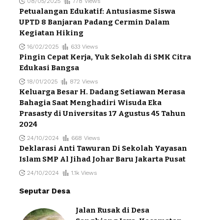
08/05/2025
778 Views
Petualangan Edukatif: Antusiasme Siswa
UPTD 8 Banjaran Padang Cermin Dalam
Kegiatan Hiking
16/02/2025
633 Views
Pingin Cepat Kerja, Yuk Sekolah di SMK Citra
Edukasi Bangsa
18/01/2025
872 Views
Keluarga Besar H. Dadang Setiawan Merasa
Bahagia Saat Menghadiri Wisuda Eka
Prasasty di Universitas 17 Agustus 45 Tahun
2024
24/10/2024
668 Views
Deklarasi Anti Tawuran Di Sekolah Yayasan
Islam SMP Al Jihad Johar Baru Jakarta Pusat
24/10/2024
1.1k Views
Seputar Desa
Jalan Rusak di Desa