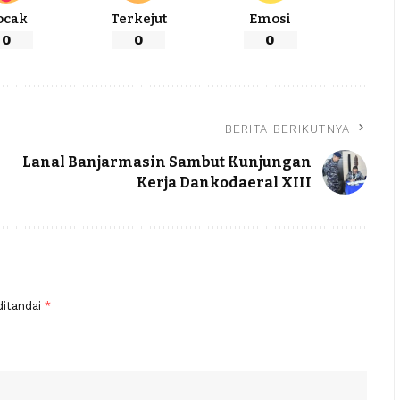
ocak
Terkejut
Emosi
0
0
0
BERITA BERIKUTNYA
Lanal Banjarmasin Sambut Kunjungan
Kerja Dankodaeral XIII
ditandai
*