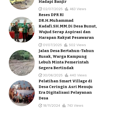
Hadapi Banjir
02/07/2025
463 Views
Reses DPR RI
DR.H.Muhammad
Kadafi.SH.MM.Di Desa Bunut,
Wujud Serap Aspirasi dan
Harapan Rakyat Pesawaran
01/07/2025
502 Views
Jalan Desa Bertahun-Tahun
Rusak, Warga Kampung
Lebuh Minta Pemerintah
Segera Bertindak
30/06/2025
440 Views
Pelatihan Smart Village di
Desa Ceringin Asri Menuju
Era Digitalisasi Pelayanan
Desa
18/11/2024
743 Views