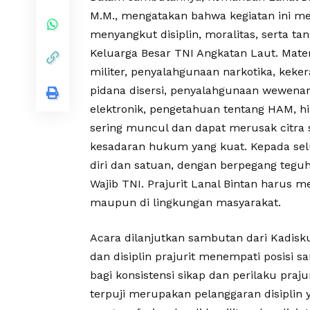
M.M., mengatakan bahwa kegiatan ini me
menyangkut disiplin, moralitas, serta t
Keluarga Besar TNI Angkatan Laut. Materi 
militer, penyalahgunaan narkotika, keke
pidana disersi, penyalahgunaan wewenan
elektronik, pengetahuan tentang HAM, h
sering muncul dan dapat merusak citra s
kesadaran hukum yang kuat. Kepada selu
diri dan satuan, dengan berpegang tegu
Wajib TNI. Prajurit Lanal Bintan harus m
maupun di lingkungan masyarakat.
Acara dilanjutkan sambutan dari Kad
dan disiplin prajurit menempati posisi 
bagi konsistensi sikap dan perilaku praj
terpuji merupakan pelanggaran disipli