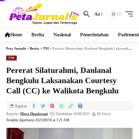
Aa
Home
Berita
Nasional
Pemerintahan
Parlement
Peta Jurnalis
>
Berita
>
TNI
>
Pererat Silaturahmi, Danlanal Bengkulu Laksanakan Courtesy Call (CC) ke Walikota Bengkulu
TNI
Pererat Silaturahmi, Danlanal
Bengkulu Laksanakan Courtesy
Call (CC) ke Walikota Bengkulu
Bagikan
Reporter
Maya Handayani
Diterbitkan 19/09/2025
86 Views
Terakhir diperbarui 2025/09/19 at 3:21 AM