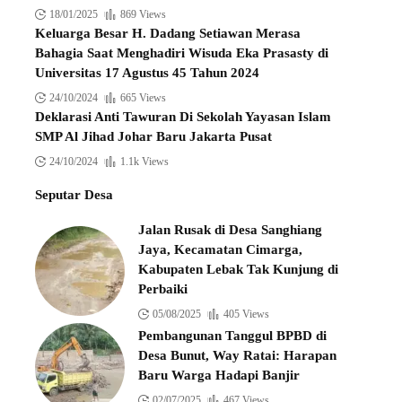
18/01/2025
869 Views
Keluarga Besar H. Dadang Setiawan Merasa
Bahagia Saat Menghadiri Wisuda Eka Prasasty di
Universitas 17 Agustus 45 Tahun 2024
24/10/2024
665 Views
Deklarasi Anti Tawuran Di Sekolah Yayasan Islam
SMP Al Jihad Johar Baru Jakarta Pusat
24/10/2024
1.1k Views
Seputar Desa
Jalan Rusak di Desa Sanghiang
Jaya, Kecamatan Cimarga,
Kabupaten Lebak Tak Kunjung di
Perbaiki
05/08/2025
405 Views
Pembangunan Tanggul BPBD di
Desa Bunut, Way Ratai: Harapan
Baru Warga Hadapi Banjir
02/07/2025
467 Views