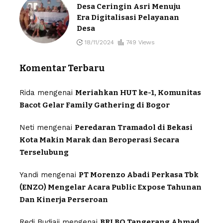
Desa Ceringin Asri Menuju
Era Digitalisasi Pelayanan
Desa
18/11/2024
749 Views
Komentar Terbaru
Rida
mengenai
Meriahkan HUT ke-1, Komunitas
Bacot Gelar Family Gathering di Bogor
Neti
mengenai
Peredaran Tramadol di Bekasi
Kota Makin Marak dan Beroperasi Secara
Terselubung
Yandi
mengenai
PT Morenzo Abadi Perkasa Tbk
(ENZO) Mengelar Acara Public Expose Tahunan
Dan Kinerja Perseroan
Redi Budiaji
mengenai
BRI BO Tangerang Ahmad