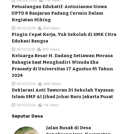
08/05/2025
778 Views
Petualangan Edukatif: Antusiasme Siswa
UPTD 8 Banjaran Padang Cermin Dalam
Kegiatan Hiking
16/02/2025
633 Views
Pingin Cepat Kerja, Yuk Sekolah di SMK Citra
Edukasi Bangsa
18/01/2025
872 Views
Keluarga Besar H. Dadang Setiawan Merasa
Bahagia Saat Menghadiri Wisuda Eka
Prasasty di Universitas 17 Agustus 45 Tahun
2024
24/10/2024
668 Views
Deklarasi Anti Tawuran Di Sekolah Yayasan
Islam SMP Al Jihad Johar Baru Jakarta Pusat
24/10/2024
1.1k Views
Seputar Desa
Jalan Rusak di Desa