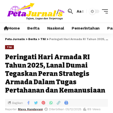
Aa
Home
Berita
Nasional
Pemerintahan
Pa
Peta Jurnalis
>
Berita
>
TNI
>
Peringati Hari Armada RI Tahun 2025, Lanal Dumai Tegaskan Peran Strategis Armada Dalam Tugas Pertahanan dan Kemanusiaan
TNI
Peringati Hari Armada RI
Tahun 2025, Lanal Dumai
Tegaskan Peran Strategis
Armada Dalam Tugas
Pertahanan dan Kemanusiaan
Bagikan
Reporter
Maya Handayani
Diterbitkan 05/12/2025
89 Views