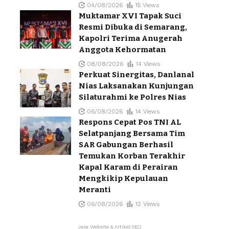
04/08/2026
15 Views
Muktamar XVI Tapak Suci
Resmi Dibuka di Semarang,
Kapolri Terima Anugerah
Anggota Kehormatan
08/08/2026
14 Views
Perkuat Sinergitas, Danlanal
Nias Laksanakan Kunjungan
Silaturahmi ke Polres Nias
06/08/2026
14 Views
Respons Cepat Pos TNI AL
Selatpanjang Bersama Tim
SAR Gabungan Berhasil
Temukan Korban Terakhir
Kapal Karam di Perairan
Mengkikip Kepulauan
Meranti
06/08/2026
12 Views
Jasa Website & Artikel SEO